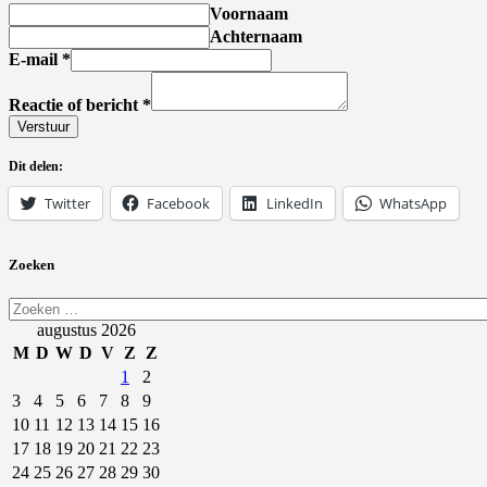
Voornaam
Achternaam
E-mail
*
Reactie of bericht
*
Verstuur
Dit delen:
Twitter
Facebook
LinkedIn
WhatsApp
Zoeken
Zoeken
naar:
augustus 2026
M
D
W
D
V
Z
Z
1
2
3
4
5
6
7
8
9
10
11
12
13
14
15
16
17
18
19
20
21
22
23
24
25
26
27
28
29
30