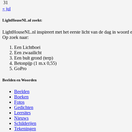
31
« jul
LightHouseNL.nl zoekt:
LightHouseNL.nl inspireert met het eerste licht van de dag in woord en
Op zoek naar:
Een Lichtboei
Een zwaailicht
Een bult grond (terp)
Betonpijp (1 m.x 0,55)
GoPro
Beelden en Woorden
Beelden
Boeken
Fotos
Gedichten
Leersites
Nieuws
Schilderijen
Tekeningen