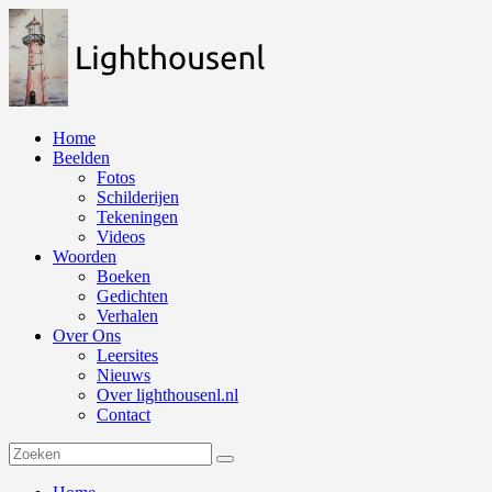
Naar
de
inhoud
springen
Home
Beelden
Fotos
Schilderijen
Tekeningen
Videos
Woorden
Boeken
Gedichten
Verhalen
Over Ons
Leersites
Nieuws
Over lighthousenl.nl
Contact