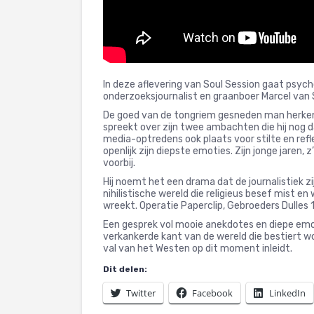
In deze aflevering van Soul Session gaat psych
onderzoeksjournalist en graanboer Marcel van 
De goed van de tongriem gesneden man herken
spreekt over zijn twee ambachten die hij nog dag
media-optredens ook plaats voor stilte en reflec
openlijk zijn diepste emoties. Zijn jonge jaren,
voorbij.
Hij noemt het een drama dat de journalistiek z
nihilistische wereld die religieus besef mist e
wreekt. Operatie Paperclip, Gebroeders Dulles 1
Een gesprek vol mooie anekdotes en diepe emot
verkankerde kant van de wereld die bestiert wo
val van het Westen op dit moment inleidt.
Dit delen:
Twitter
Facebook
LinkedIn