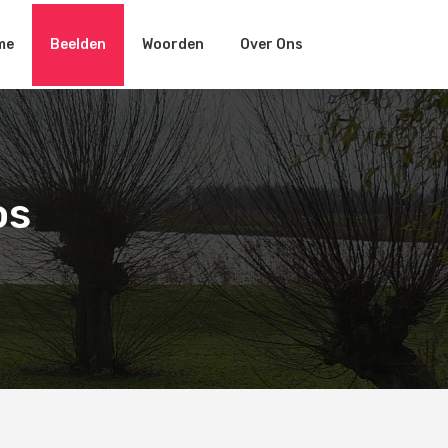
me
Beelden
Woorden
Over Ons
os