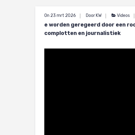
On 23 mrt 2026
Door KW
Videos
e worden geregeerd door een roof
complotten en journalistiek