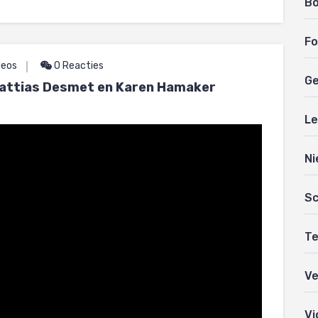
B
Fo
deos
0 Reacties
Ge
9 Mattias Desmet en Karen Hamaker
Le
Ni
Sc
Te
Ve
Vi