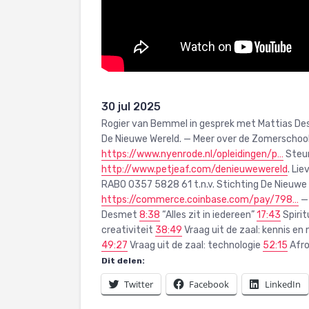
30 jul 2025
Rogier van Bemmel in gesprek met Mattias De
De Nieuwe Wereld. — Meer over de Zomerschool
https://www.nyenrode.nl/opleidingen/p…
Steun
http://www.petjeaf.com/denieuwewereld
. Li
RABO 0357 5828 61 t.n.v. Stichting De Nieuwe 
https://commerce.coinbase.com/pay/798…
Desmet
8:38
“Alles zit in iedereen”
17:43
Spirit
creativiteit
38:49
Vraag uit de zaal: kennis en
49:27
Vraag uit de zaal: technologie
52:15
Afro
Dit delen:
Twitter
Facebook
LinkedIn