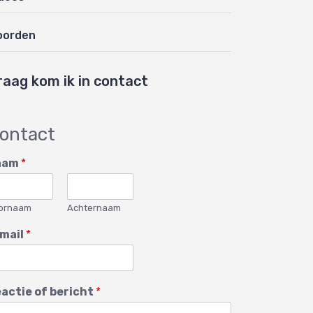
oorden
raag kom ik in contact
ontact
aam
*
ornaam
Achternaam
mail
*
actie of bericht
*