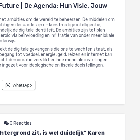
 Future | De Agenda: Hun Visie, Jouw
 met ambities om de wereld te beheersen. De middelen om
tigen der aarde zijn er: kunstmatige intelligentie,
delijk de digitale identiteit. De ambities zijn tot plan
erold via beïnvloeding en infiltratie van onder meer lokale
nderwijs.
oekt de digitale gevangenis die ons te wachten staat, als
gang tot voedsel, energie, geld, reizen en internet kan
cht democratie verstikt en hoe mondiale instellingen
ngezet voor ideologische en fiscale doelstellingen.
WhatsApp
0 Reacties
tergrond zit, is wel duidelijk” Karen