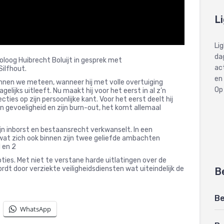
L
Li
dag
oloog Huibrecht Boluijt in gesprek met
ac
Silfhout.
en
nen we meteen, wanneer hij met volle overtuiging
Op
elijks uitleeft. Nu maakt hij voor het eerst in al z’n
ties op zijn persoonlijke kant. Voor het eerst deelt hij
 z’n gevoeligheid en zijn burn-out, het komt allemaal
ijn inborst en bestaansrecht verkwanselt. In een
n wat zich ook binnen zijn twee geliefde ambachten
 en 2
ies. Met niet te verstane harde uitlatingen over de
rdt door verziekte veiligheidsdiensten wat uiteindelijk de
B
Be
WhatsApp