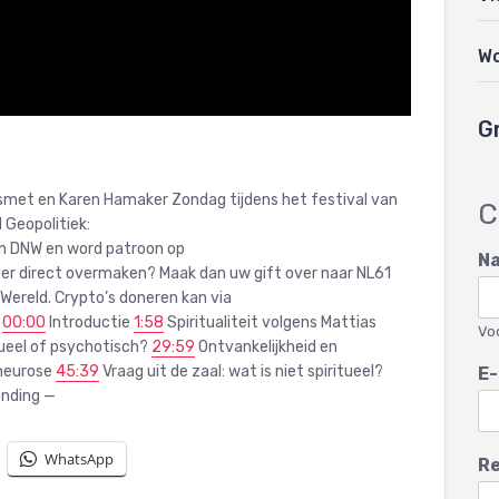
W
G
smet en Karen Hamaker Zondag tijdens het festival van
C
 Geopolitiek:
 DNW en word patroon op
N
ever direct overmaken? Maak dan uw gift over naar NL61
Wereld. Crypto’s doneren kan via
—
00:00
Introductie
1:58
Spiritualiteit volgens Mattias
Vo
ueel of psychotisch?
29:59
Ontvankelijkheid en
 neurose
45:39
Vraag uit de zaal: wat is niet spiritueel?
E-
nding —
WhatsApp
Re