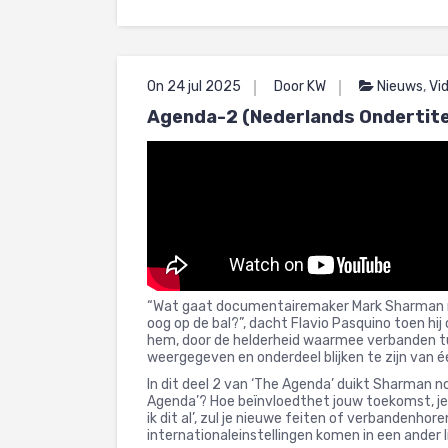
On 24 jul 2025
Door KW
Nieuws
,
Vi
Agenda-2 (Nederlands Ondertite
“Wat gaat documentairemaker Mark Sharman me n
oog op de bal?”, dacht Flavio Pasquino toen h
hem, door de helderheid waarmee verbanden tu
weergegeven en onderdeel blijken te zijn van é
In dit deel 2 van ‘The Agenda’ duikt Sharman no
Agenda’? Hoe beïnvloedthet jouw toekomst, je ki
ik dit al’, zul je nieuwe feiten of verbandenhore
internationaleinstellingen komen in een ander l