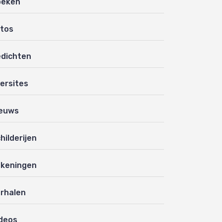
oeken
tos
dichten
ersites
euws
hilderijen
keningen
rhalen
deos