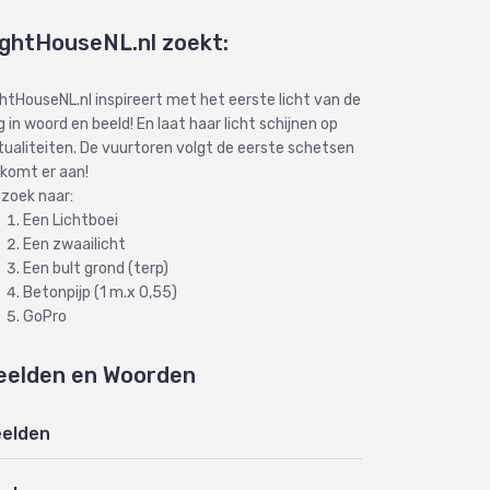
ightHouseNL.nl zoekt:
ghtHouseNL.nl inspireert met het eerste licht van de
 in woord en beeld! En laat haar licht schijnen op
tualiteiten. De vuurtoren volgt de eerste schetsen
 komt er aan!
 zoek naar:
Een Lichtboei
Een zwaailicht
Een bult grond (terp)
Betonpijp (1 m.x 0,55)
GoPro
eelden en Woorden
elden