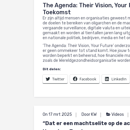
The Agenda: Their Vision, Your
Toekomst
Er zijn altijd mensen en organisaties geweest
de doelen te bereiken van oligarchen en de mach
vergaande surveillance, digitale valuta en uitein
gemaakt en worden al tientallen jaren lang uitg
en nationale politiek, bedrijven, media en het o
‘The Agenda: Their Vision, Your Future’ onderz
er geen ommekeer tot stand komt. Hoe jouw toe
worden beperkt en beheersd, hoe financiële ma
zoals de Wereldgezondheidsorganisatie worden i
Dit delen:
Twitter
Facebook
LinkedIn
On 17 mrt 2025
Door KW
Videos
“Dat er een machtselite op de ach