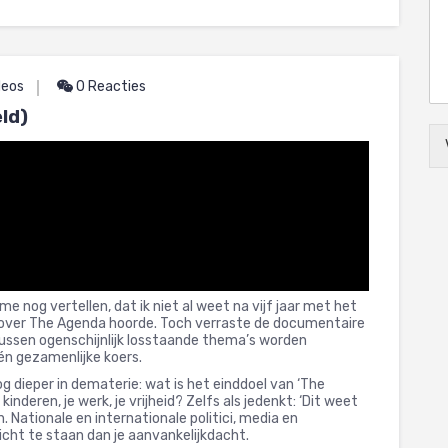
deos
0 Reacties
ld)
og vertellen, dat ik niet al weet na vijf jaar met het
ij over The Agenda hoorde. Toch verraste de documentaire
ssen ogenschijnlijk losstaande thema’s worden
én gezamenlijke koers.
g dieper in dematerie: wat is het einddoel van ‘The
nderen, je werk, je vrijheid? Zelfs als jedenkt: ‘Dit weet
n. Nationale en internationale politici, media en
icht te staan dan je aanvankelijkdacht.