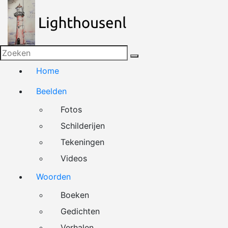
Naar
de
inhoud
springen
Home
Beelden
Fotos
Schilderijen
Tekeningen
Videos
Woorden
Boeken
Gedichten
Verhalen