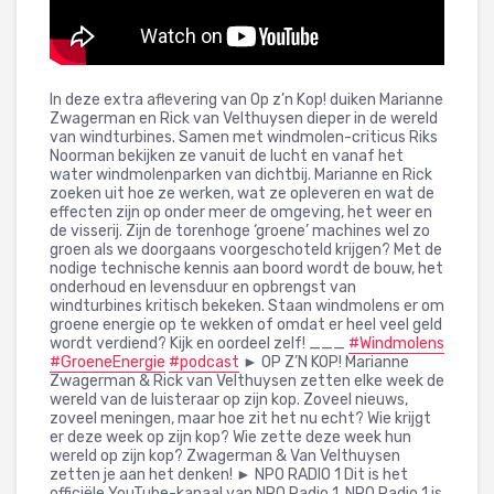
In deze extra aflevering van Op z’n Kop! duiken Marianne
Zwagerman en Rick van Velthuysen dieper in de wereld
van windturbines. Samen met windmolen-criticus Riks
Noorman bekijken ze vanuit de lucht en vanaf het
water windmolenparken van dichtbij. Marianne en Rick
zoeken uit hoe ze werken, wat ze opleveren en wat de
effecten zijn op onder meer de omgeving, het weer en
de visserij. Zijn de torenhoge ‘groene’ machines wel zo
groen als we doorgaans voorgeschoteld krijgen? Met de
nodige technische kennis aan boord wordt de bouw, het
onderhoud en levensduur en opbrengst van
windturbines kritisch bekeken. Staan windmolens er om
groene energie op te wekken of omdat er heel veel geld
wordt verdiend? Kijk en oordeel zelf! ___
#Windmolens
#GroeneEnergie
#podcast
► OP Z’N KOP! Marianne
Zwagerman & Rick van Velthuysen zetten elke week de
wereld van de luisteraar op zijn kop. Zoveel nieuws,
zoveel meningen, maar hoe zit het nu echt? Wie krijgt
er deze week op zijn kop? Wie zette deze week hun
wereld op zijn kop? Zwagerman & Van Velthuysen
zetten je aan het denken! ► NPO RADIO 1 Dit is het
officiële YouTube-kanaal van NPO Radio 1. NPO Radio 1 is