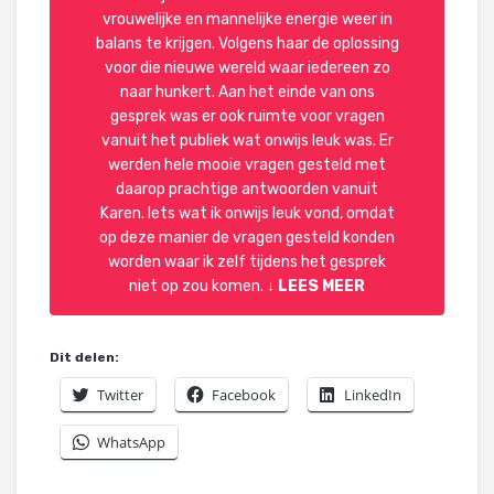
vrouwelijke en mannelijke energie weer in
balans te krijgen. Volgens haar de oplossing
voor die nieuwe wereld waar iedereen zo
naar hunkert. Aan het einde van ons
gesprek was er ook ruimte voor vragen
vanuit het publiek wat onwijs leuk was. Er
werden hele mooie vragen gesteld met
daarop prachtige antwoorden vanuit
Karen. Iets wat ik onwijs leuk vond, omdat
op deze manier de vragen gesteld konden
worden waar ik zelf tijdens het gesprek
niet op zou komen.
↓
LEES MEER
Dit delen:
Twitter
Facebook
LinkedIn
WhatsApp