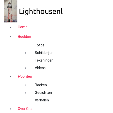
N
a
a
r
d
Home
e
i
Beelden
n
Fotos
h
o
Schilderijen
u
Tekeningen
d
Videos
s
p
Woorden
r
Boeken
i
n
Gedichten
g
Verhalen
e
n
Over Ons