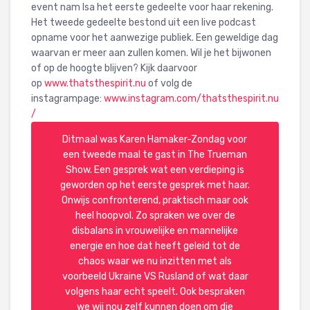
event nam Isa het eerste gedeelte voor haar rekening.
Het tweede gedeelte bestond uit een live podcast
opname voor het aanwezige publiek. Een geweldige dag
waarvan er meer aan zullen komen. Wil je het bijwonen
of op de hoogte blijven? Kijk daarvoor
op
www.thatsthespirit.nu
of volg de
instagrampage:
www.instagram.com/thatsthespirit.nu
/
Ditmaal was Karen Hamaker-Zondag voor
een tweede maal te gast in The Trueman
Show. Een gesprek wat een verdieping is
geworden op het eerste gesprek met haar.
Onwijs confronterend, praktisch maar ook
heel hoopvol. Zo spraken we over de
disbalans in vrouwelijke en mannelijke
energie en hoe dat heeft geleid tot de
chaos waar we nu inzitten met als
voorbeeld Ukraine VS Rusland of wat daar
volgens haar echt speelt. Ook bespraken
we wij nou zelf kunnen doen om die