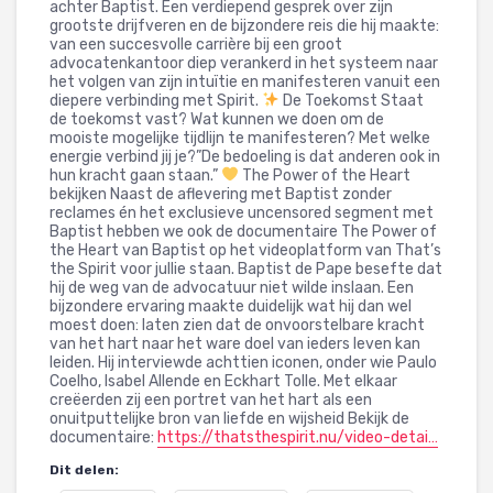
achter Baptist. Een verdiepend gesprek over zijn
grootste drijfveren en de bijzondere reis die hij maakte:
van een succesvolle carrière bij een groot
advocatenkantoor diep verankerd in het systeem naar
het volgen van zijn intuïtie en manifesteren vanuit een
diepere verbinding met Spirit.
De Toekomst Staat
de toekomst vast? Wat kunnen we doen om de
mooiste mogelijke tijdlijn te manifesteren? Met welke
energie verbind jij je?”De bedoeling is dat anderen ook in
hun kracht gaan staan.”
The Power of the Heart
bekijken Naast de aflevering met Baptist zonder
reclames én het exclusieve uncensored segment met
Baptist hebben we ook de documentaire The Power of
the Heart van Baptist op het videoplatform van That’s
the Spirit voor jullie staan. Baptist de Pape besefte dat
hij de weg van de advocatuur niet wilde inslaan. Een
bijzondere ervaring maakte duidelijk wat hij dan wel
moest doen: laten zien dat de onvoorstelbare kracht
van het hart naar het ware doel van ieders leven kan
leiden. Hij interviewde achttien iconen, onder wie Paulo
Coelho, Isabel Allende en Eckhart Tolle. Met elkaar
creëerden zij een portret van het hart als een
onuitputtelijke bron van liefde en wijsheid Bekijk de
documentaire:
https://thatsthespirit.nu/video-detai…
Dit delen: