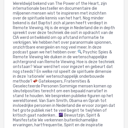
Wereldwijd bekend van The Power of the Heart, zijn
internationale bestseller en documentaire die
miljoenen mensen wist te inspireren met inzichten
over de spirituele kennis van het hart. Nog minder
bekend is dat Baptist zich al jaren heeft verdiept in
Remote Viewing. Hij is de enige in Nederland die in depth
spreekt over deze techniek die ooit in opdracht van de
CIA werd ontwikkeld om op afstand informatie te
verkrijgen. We hebben het over paranormale spionnen,
onzichtbare energieën en nog veel meer. In deze
podcast gaan we het hebben over:
Psychic Spies &
Remote Viewing We duiken in de wetenschappelijke
achtergrond van Remote Viewing. Hoe is deze techniek
ontstaan? Waar werd het voor ingezet en gebeurt dat
nog steeds? En welke rol speelt de spirituele dimensie
in deze ‘rationele’ wetenschappelijk onderbouwde
methode?
Gatekeepers, Fraternities &
Geselecteerde Personen Sommige mensen komen op
sleutelposities terecht om een bepaald narratief in
stand te houden. We bespreken publieke figuren op het
wereldtoneel. Van Sam Smith, Obama en Oprah tot
invloedrijke personen in Nederland die ervoor zorgen dat
het grote publiek niet te veel begint te twijfelen of
kritisch gaat nadenken…
Bewustzijn, Spirit &
Manifestatie We verkennen buitenlichamelijke
ervaringen, hartfrequentie, Spirit en de inspiratie