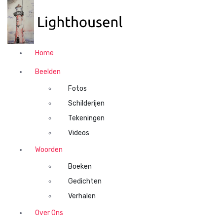
N
a
a
r
d
Home
e
i
Beelden
n
Fotos
h
o
Schilderijen
u
Tekeningen
d
Videos
s
p
Woorden
r
Boeken
i
n
Gedichten
g
Verhalen
e
n
Over Ons