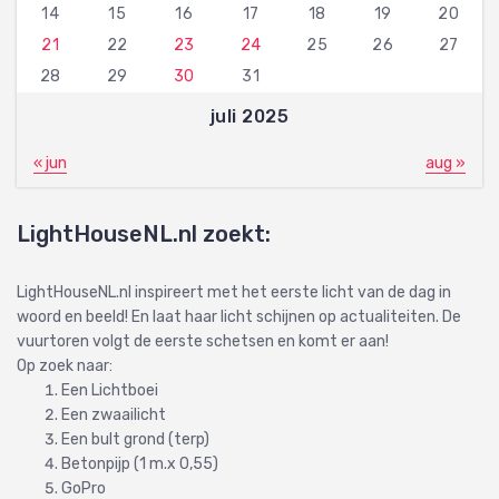
14
15
16
17
18
19
20
21
22
23
24
25
26
27
28
29
30
31
juli 2025
« jun
aug »
LightHouseNL.nl zoekt:
LightHouseNL.nl inspireert met het eerste licht van de dag in
woord en beeld! En laat haar licht schijnen op actualiteiten. De
vuurtoren volgt de eerste schetsen en komt er aan!
Op zoek naar:
Een Lichtboei
Een zwaailicht
Een bult grond (terp)
Betonpijp (1 m.x 0,55)
GoPro