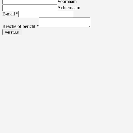
Voornaam
Achternaam
E-mail
*
Reactie of bericht
*
Verstuur