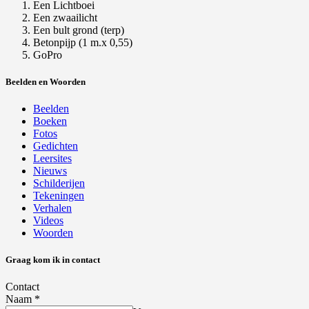
Een Lichtboei
Een zwaailicht
Een bult grond (terp)
Betonpijp (1 m.x 0,55)
GoPro
Beelden en Woorden
Beelden
Boeken
Fotos
Gedichten
Leersites
Nieuws
Schilderijen
Tekeningen
Verhalen
Videos
Woorden
Graag kom ik in contact
Contact
Naam
*