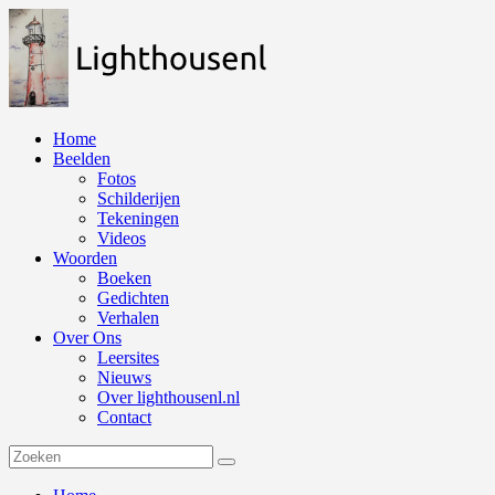
Naar
de
inhoud
springen
Home
Beelden
Fotos
Schilderijen
Tekeningen
Videos
Woorden
Boeken
Gedichten
Verhalen
Over Ons
Leersites
Nieuws
Over lighthousenl.nl
Contact