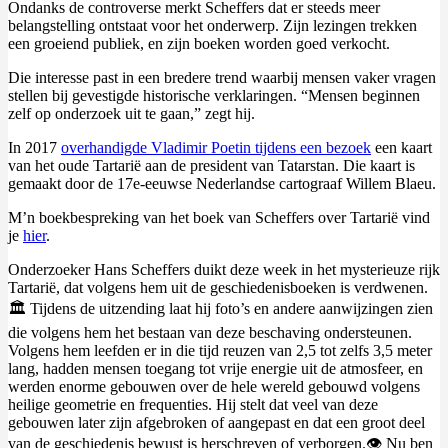
Ondanks de controverse merkt Scheffers dat er steeds meer
belangstelling ontstaat voor het onderwerp. Zijn lezingen trekken
een groeiend publiek, en zijn boeken worden goed verkocht.
Die interesse past in een bredere trend waarbij mensen vaker vragen
stellen bij gevestigde historische verklaringen. “Mensen beginnen
zelf op onderzoek uit te gaan,” zegt hij.
In 2017
overhandigde Vladimir Poetin tijdens een bezoek
een kaart
van het oude Tartarië aan de president van Tatarstan. Die kaart is
gemaakt door de 17e-eeuwse Nederlandse cartograaf Willem Blaeu.
M’n boekbespreking van het boek van Scheffers over Tartarië vind
je
hier
.
Onderzoeker Hans Scheffers duikt deze week in het mysterieuze rijk
Tartarië, dat volgens hem uit de geschiedenisboeken is verdwenen.
🏛️ Tijdens de uitzending laat hij foto’s en andere aanwijzingen zien
die volgens hem het bestaan van deze beschaving ondersteunen.
Volgens hem leefden er in die tijd reuzen van 2,5 tot zelfs 3,5 meter
lang, hadden mensen toegang tot vrije energie uit de atmosfeer, en
werden enorme gebouwen over de hele wereld gebouwd volgens
heilige geometrie en frequenties. Hij stelt dat veel van deze
gebouwen later zijn afgebroken of aangepast en dat een groot deel
van de geschiedenis bewust is herschreven of verborgen.👁️ Nu ben