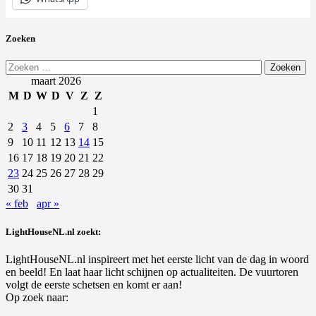
Zoeken
Zoeken
naar:
maart 2026
M
D
W
D
V
Z
Z
1
2
3
4
5
6
7
8
9
10
11
12
13
14
15
16
17
18
19
20
21
22
23
24
25
26
27
28
29
30
31
« feb
apr »
LightHouseNL.nl zoekt:
LightHouseNL.nl inspireert met het eerste licht van de dag in woord
en beeld! En laat haar licht schijnen op actualiteiten. De vuurtoren
volgt de eerste schetsen en komt er aan!
Op zoek naar: