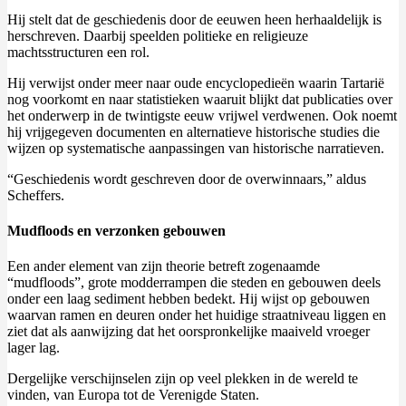
Hij stelt dat de geschiedenis door de eeuwen heen herhaaldelijk is
herschreven. Daarbij speelden politieke en religieuze
machtsstructuren een rol.
Hij verwijst onder meer naar oude encyclopedieën waarin Tartarië
nog voorkomt en naar statistieken waaruit blijkt dat publicaties over
het onderwerp in de twintigste eeuw vrijwel verdwenen. Ook noemt
hij vrijgegeven documenten en alternatieve historische studies die
wijzen op systematische aanpassingen van historische narratieven.
“Geschiedenis wordt geschreven door de overwinnaars,” aldus
Scheffers.
Mudfloods en verzonken gebouwen
Een ander element van zijn theorie betreft zogenaamde
“mudfloods”, grote modderrampen die steden en gebouwen deels
onder een laag sediment hebben bedekt. Hij wijst op gebouwen
waarvan ramen en deuren onder het huidige straatniveau liggen en
ziet dat als aanwijzing dat het oorspronkelijke maaiveld vroeger
lager lag.
Dergelijke verschijnselen zijn op veel plekken in de wereld te
vinden, van Europa tot de Verenigde Staten.