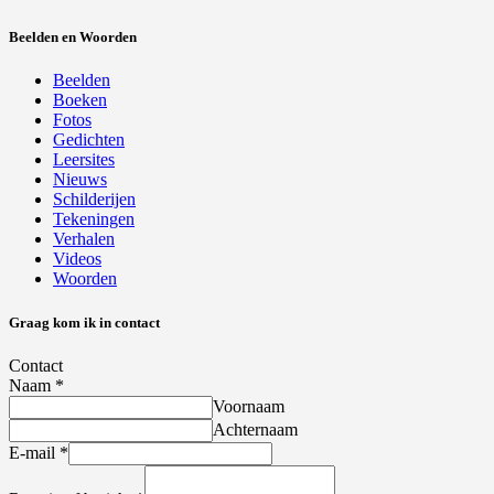
Beelden en Woorden
Beelden
Boeken
Fotos
Gedichten
Leersites
Nieuws
Schilderijen
Tekeningen
Verhalen
Videos
Woorden
Graag kom ik in contact
Contact
Naam
*
Voornaam
Achternaam
E-mail
*