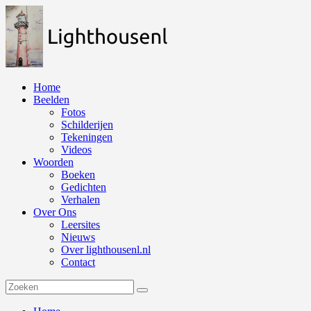
Naar
de
inhoud
springen
Home
Beelden
Fotos
Schilderijen
Tekeningen
Videos
Woorden
Boeken
Gedichten
Verhalen
Over Ons
Leersites
Nieuws
Over lighthousenl.nl
Contact