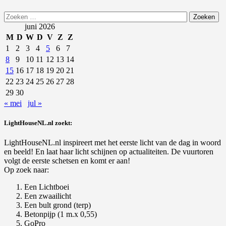
Zoeken
naar:
juni 2026
M
D
W
D
V
Z
Z
1
2
3
4
5
6
7
8
9
10
11
12
13
14
15
16
17
18
19
20
21
22
23
24
25
26
27
28
29
30
« mei
jul »
LightHouseNL.nl zoekt:
LightHouseNL.nl inspireert met het eerste licht van de dag in woord
en beeld! En laat haar licht schijnen op actualiteiten. De vuurtoren
volgt de eerste schetsen en komt er aan!
Op zoek naar:
Een Lichtboei
Een zwaailicht
Een bult grond (terp)
Betonpijp (1 m.x 0,55)
GoPro