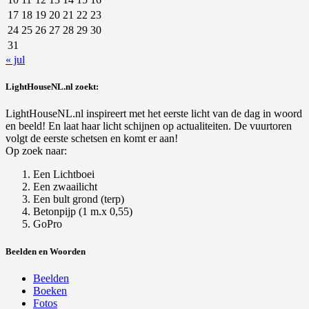
17
18
19
20
21
22
23
24
25
26
27
28
29
30
31
« jul
LightHouseNL.nl zoekt:
LightHouseNL.nl inspireert met het eerste licht van de dag in woord
en beeld! En laat haar licht schijnen op actualiteiten. De vuurtoren
volgt de eerste schetsen en komt er aan!
Op zoek naar:
Een Lichtboei
Een zwaailicht
Een bult grond (terp)
Betonpijp (1 m.x 0,55)
GoPro
Beelden en Woorden
Beelden
Boeken
Fotos