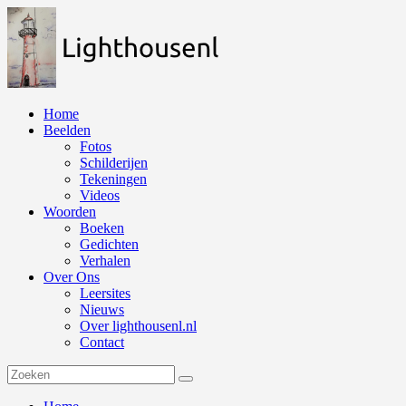
Naar
de
inhoud
springen
Home
Beelden
Fotos
Schilderijen
Tekeningen
Videos
Woorden
Boeken
Gedichten
Verhalen
Over Ons
Leersites
Nieuws
Over lighthousenl.nl
Contact