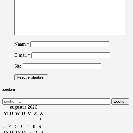
Naam
*
E-mail
*
Site
Zoeken
Zoeken
naar:
augustus 2026
M
D
W
D
V
Z
Z
1
2
3
4
5
6
7
8
9
10
11
12
13
14
15
16