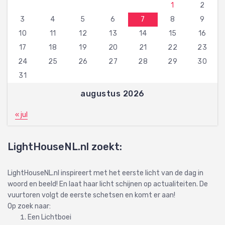
1
2
3
4
5
6
7
8
9
10
11
12
13
14
15
16
17
18
19
20
21
22
23
24
25
26
27
28
29
30
31
augustus 2026
« jul
LightHouseNL.nl zoekt:
LightHouseNL.nl inspireert met het eerste licht van de dag in
woord en beeld! En laat haar licht schijnen op actualiteiten. De
vuurtoren volgt de eerste schetsen en komt er aan!
Op zoek naar:
Een Lichtboei