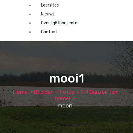
Leersites
Nieuws
Over lighthousenl.nl
Contact
mooi1
Home
Beelden
Fotos
9-1 Ganzen ten
hemel
mooi1