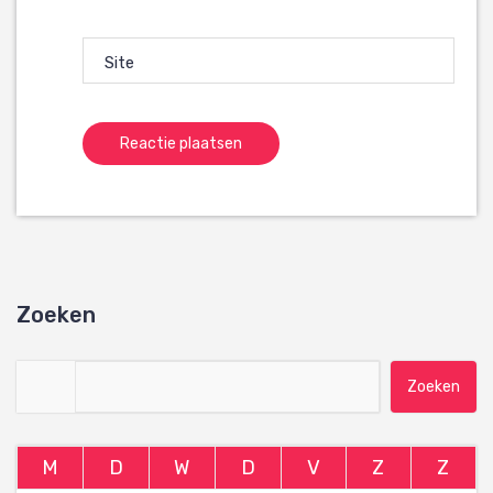
Site
Zoeken
Zoeken naar:
M
D
W
D
V
Z
Z