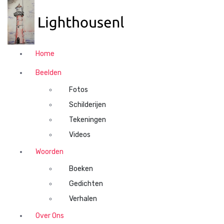
N
a
a
r
d
Home
e
i
Beelden
n
Fotos
h
o
Schilderijen
u
Tekeningen
d
Videos
s
p
Woorden
r
Boeken
i
n
Gedichten
g
Verhalen
e
n
Over Ons