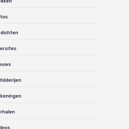
oeken
tos
dichten
ersites
euws
hilderijen
keningen
rhalen
deos