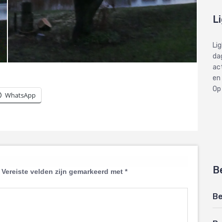
L
Li
dag
ac
en
Op
WhatsApp
B
Vereiste velden zijn gemarkeerd met
*
Be