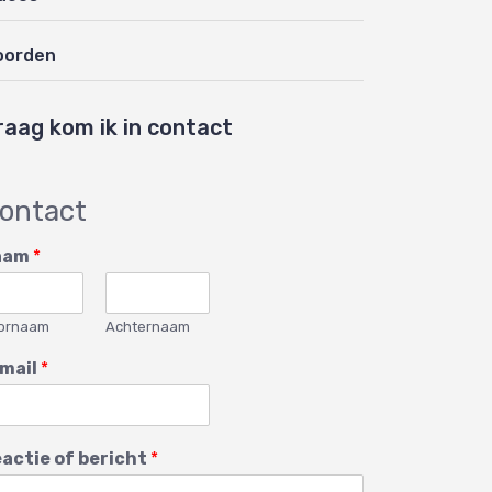
oorden
raag kom ik in contact
ontact
aam
*
ornaam
Achternaam
mail
*
actie of bericht
*