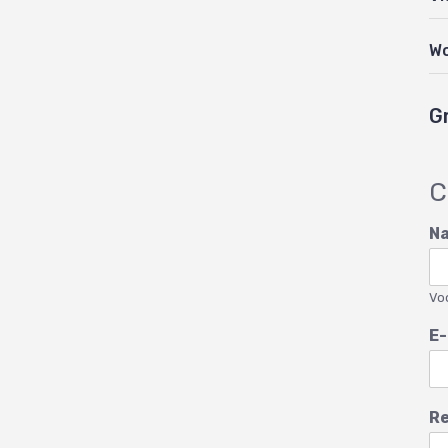
W
G
C
N
Vo
E-
Re