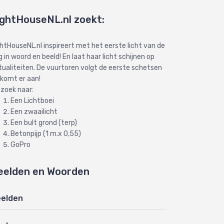
ightHouseNL.nl zoekt:
ghtHouseNL.nl inspireert met het eerste licht van de
 in woord en beeld! En laat haar licht schijnen op
tualiteiten. De vuurtoren volgt de eerste schetsen
 komt er aan!
 zoek naar:
Een Lichtboei
Een zwaailicht
Een bult grond (terp)
Betonpijp (1 m.x 0,55)
GoPro
eelden en Woorden
elden