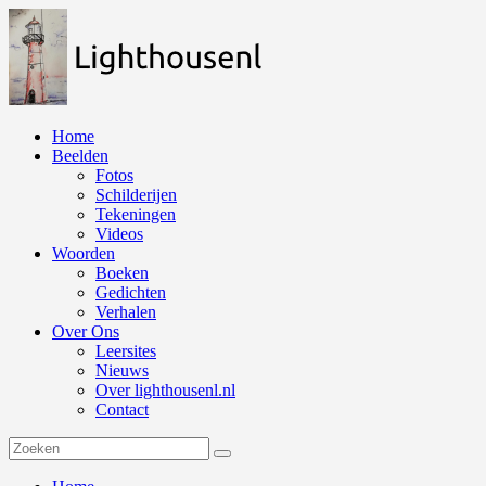
Naar
de
inhoud
springen
Home
Beelden
Fotos
Schilderijen
Tekeningen
Videos
Woorden
Boeken
Gedichten
Verhalen
Over Ons
Leersites
Nieuws
Over lighthousenl.nl
Contact