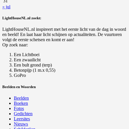
31
« jul
LightHouseNL.nl zoekt:
LightHouseNL.nl inspireert met het eerste licht van de dag in woord
en beeld! En laat haar licht schijnen op actualiteiten. De vuurtoren
volgt de eerste schetsen en komt er aan!
Op zoek naar:
Een Lichtboei
Een zwaailicht
Een bult grond (terp)
Betonpijp (1 m.x 0,55)
GoPro
Beelden en Woorden
Beelden
Boeken
Fotos
Gedichten
Leersites
Nieuws