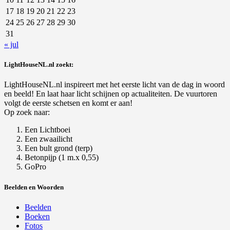
17
18
19
20
21
22
23
24
25
26
27
28
29
30
31
« jul
LightHouseNL.nl zoekt:
LightHouseNL.nl inspireert met het eerste licht van de dag in woord
en beeld! En laat haar licht schijnen op actualiteiten. De vuurtoren
volgt de eerste schetsen en komt er aan!
Op zoek naar:
Een Lichtboei
Een zwaailicht
Een bult grond (terp)
Betonpijp (1 m.x 0,55)
GoPro
Beelden en Woorden
Beelden
Boeken
Fotos