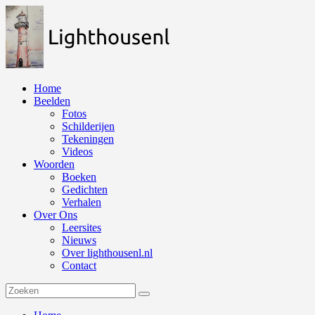
Naar
de
inhoud
springen
Home
Beelden
Fotos
Schilderijen
Tekeningen
Videos
Woorden
Boeken
Gedichten
Verhalen
Over Ons
Leersites
Nieuws
Over lighthousenl.nl
Contact