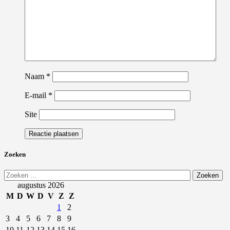
Naam
*
E-mail
*
Site
Zoeken
Zoeken
naar:
augustus 2026
M
D
W
D
V
Z
Z
1
2
3
4
5
6
7
8
9
10
11
12
13
14
15
16