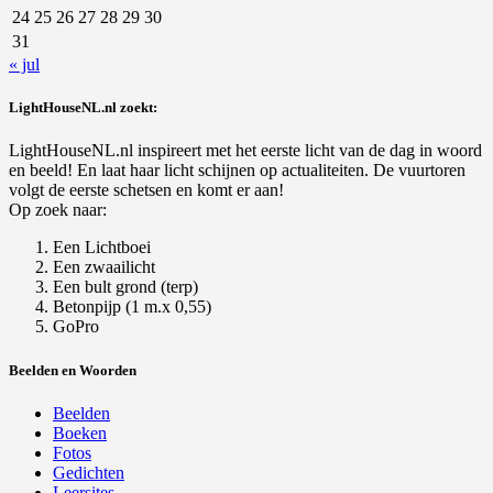
24
25
26
27
28
29
30
31
« jul
LightHouseNL.nl zoekt:
LightHouseNL.nl inspireert met het eerste licht van de dag in woord
en beeld! En laat haar licht schijnen op actualiteiten. De vuurtoren
volgt de eerste schetsen en komt er aan!
Op zoek naar:
Een Lichtboei
Een zwaailicht
Een bult grond (terp)
Betonpijp (1 m.x 0,55)
GoPro
Beelden en Woorden
Beelden
Boeken
Fotos
Gedichten
Leersites