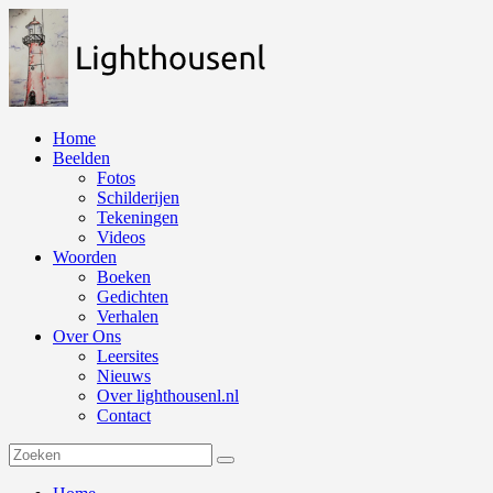
Naar
de
inhoud
springen
Home
Beelden
Fotos
Schilderijen
Tekeningen
Videos
Woorden
Boeken
Gedichten
Verhalen
Over Ons
Leersites
Nieuws
Over lighthousenl.nl
Contact