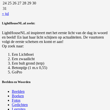
24
25
26
27
28
29
30
31
« jul
LightHouseNL.nl zoekt:
LightHouseNL.nl inspireert met het eerste licht van de dag in woord
en beeld! En laat haar licht schijnen op actualiteiten. De vuurtoren
volgt de eerste schetsen en komt er aan!
Op zoek naar:
Een Lichtboei
Een zwaailicht
Een bult grond (terp)
Betonpijp (1 m.x 0,55)
GoPro
Beelden en Woorden
Beelden
Boeken
Fotos
Gedichten
Leersites