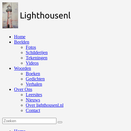
Naar
de
inhoud
springen
Home
Beelden
Fotos
Schilderijen
Tekeningen
Videos
Woorden
Boeken
Gedichten
Verhalen
Over Ons
Leersites
Nieuws
Over lighthousenl.nl
Contact