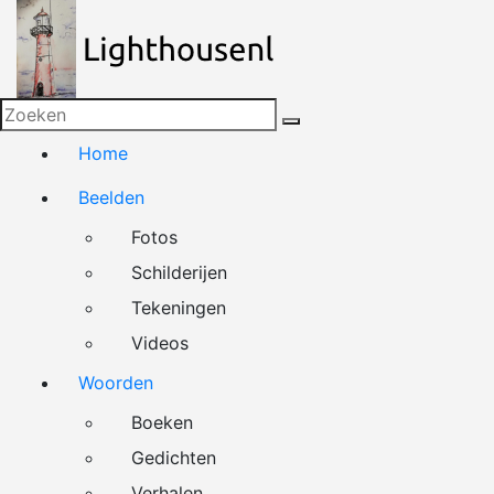
Naar
de
inhoud
springen
Home
Beelden
Fotos
Schilderijen
Tekeningen
Videos
Woorden
Boeken
Gedichten
Verhalen