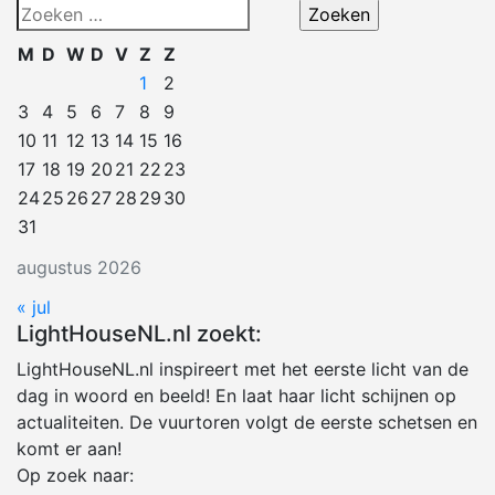
Zoeken
naar:
M
D
W
D
V
Z
Z
1
2
3
4
5
6
7
8
9
10
11
12
13
14
15
16
17
18
19
20
21
22
23
24
25
26
27
28
29
30
31
augustus 2026
« jul
LightHouseNL.nl zoekt:
LightHouseNL.nl inspireert met het eerste licht van de
dag in woord en beeld! En laat haar licht schijnen op
actualiteiten. De vuurtoren volgt de eerste schetsen en
komt er aan!
Op zoek naar: