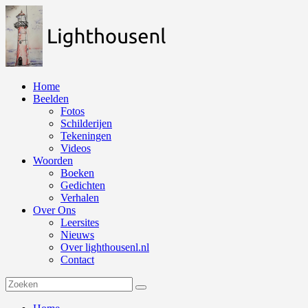
Naar
de
inhoud
springen
Home
Beelden
Fotos
Schilderijen
Tekeningen
Videos
Woorden
Boeken
Gedichten
Verhalen
Over Ons
Leersites
Nieuws
Over lighthousenl.nl
Contact