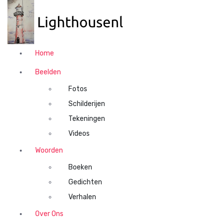
N
a
a
r
d
Home
e
i
Beelden
n
Fotos
h
o
Schilderijen
u
Tekeningen
d
Videos
s
p
Woorden
r
Boeken
i
n
Gedichten
g
Verhalen
e
n
Over Ons