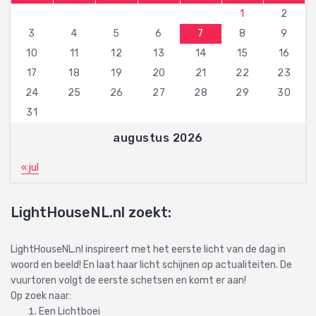
1
2
3
4
5
6
7
8
9
10
11
12
13
14
15
16
17
18
19
20
21
22
23
24
25
26
27
28
29
30
31
augustus 2026
« jul
LightHouseNL.nl zoekt:
LightHouseNL.nl inspireert met het eerste licht van de dag in
woord en beeld! En laat haar licht schijnen op actualiteiten. De
vuurtoren volgt de eerste schetsen en komt er aan!
Op zoek naar:
Een Lichtboei