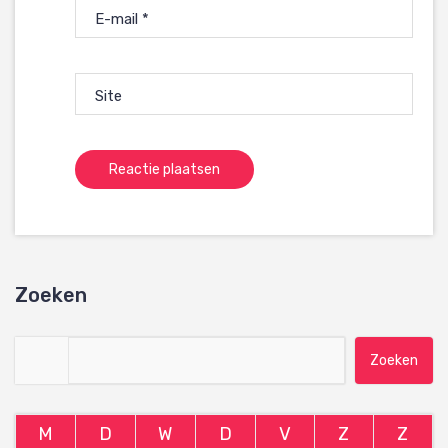
E-mail
*
Site
Zoeken
Zoeken naar:
M
D
W
D
V
Z
Z