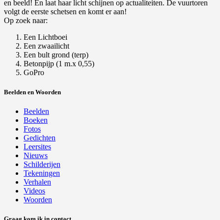
en beeld! En laat haar licht schijnen op actualiteiten. De vuurtoren
volgt de eerste schetsen en komt er aan!
Op zoek naar:
Een Lichtboei
Een zwaailicht
Een bult grond (terp)
Betonpijp (1 m.x 0,55)
GoPro
Beelden en Woorden
Beelden
Boeken
Fotos
Gedichten
Leersites
Nieuws
Schilderijen
Tekeningen
Verhalen
Videos
Woorden
Graag kom ik in contact