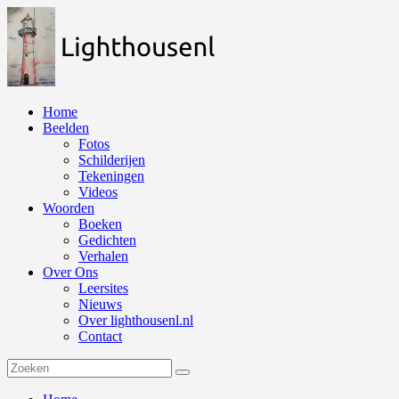
Naar
de
inhoud
springen
Home
Beelden
Fotos
Schilderijen
Tekeningen
Videos
Woorden
Boeken
Gedichten
Verhalen
Over Ons
Leersites
Nieuws
Over lighthousenl.nl
Contact