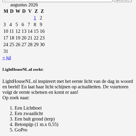
naar:
augustus 2026
M
D
W
D
V
Z
Z
1
2
3
4
5
6
7
8
9
10
11
12
13
14
15
16
17
18
19
20
21
22
23
24
25
26
27
28
29
30
31
« jul
LightHouseNL.nl zoekt:
LightHouseNL.nl inspireert met het eerste licht van de dag in woord
en beeld! En laat haar licht schijnen op actualiteiten. De vuurtoren
volgt de eerste schetsen en komt er aan!
Op zoek naar:
Een Lichtboei
Een zwaailicht
Een bult grond (terp)
Betonpijp (1 m.x 0,55)
GoPro