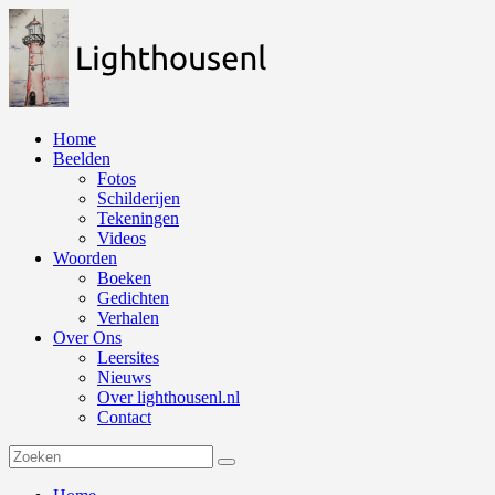
Naar
de
inhoud
springen
Home
Beelden
Fotos
Schilderijen
Tekeningen
Videos
Woorden
Boeken
Gedichten
Verhalen
Over Ons
Leersites
Nieuws
Over lighthousenl.nl
Contact