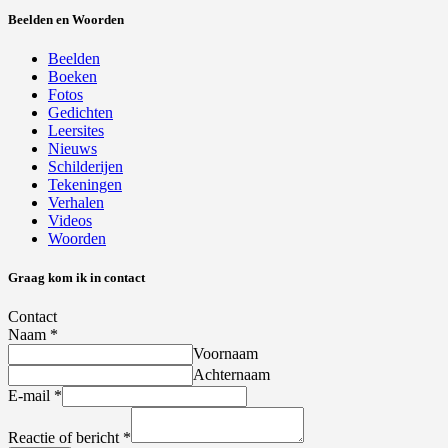
Beelden en Woorden
Beelden
Boeken
Fotos
Gedichten
Leersites
Nieuws
Schilderijen
Tekeningen
Verhalen
Videos
Woorden
Graag kom ik in contact
Contact
Naam
*
Voornaam
Achternaam
E-mail
*
Reactie of bericht
*