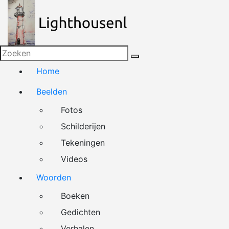
Naar
de
inhoud
springen
Home
Beelden
Fotos
Schilderijen
Tekeningen
Videos
Woorden
Boeken
Gedichten
Verhalen