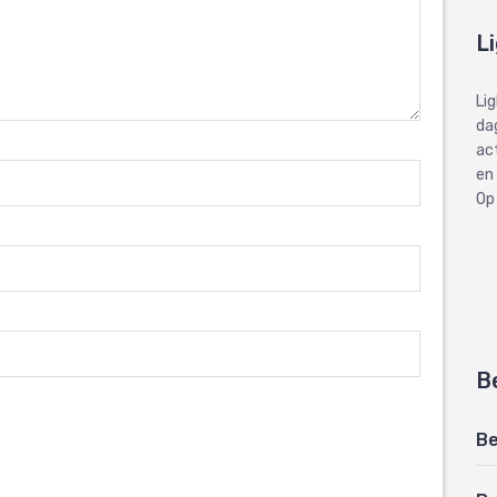
L
Li
dag
ac
en
Op
B
Be