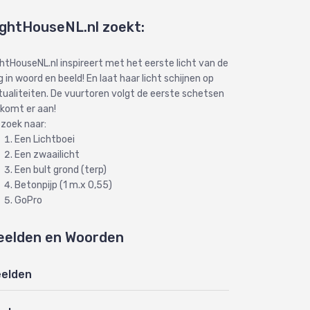
ightHouseNL.nl zoekt:
ghtHouseNL.nl inspireert met het eerste licht van de
 in woord en beeld! En laat haar licht schijnen op
tualiteiten. De vuurtoren volgt de eerste schetsen
 komt er aan!
 zoek naar:
Een Lichtboei
Een zwaailicht
Een bult grond (terp)
Betonpijp (1 m.x 0,55)
GoPro
eelden en Woorden
elden