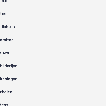
oeken
tos
dichten
ersites
euws
hilderijen
keningen
rhalen
deos