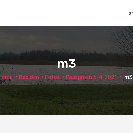
Ho
m3
Home
Beelden
Fotos
Paasgroen 6-4-2021
m3