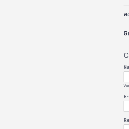
W
G
C
N
Vo
E-
Re