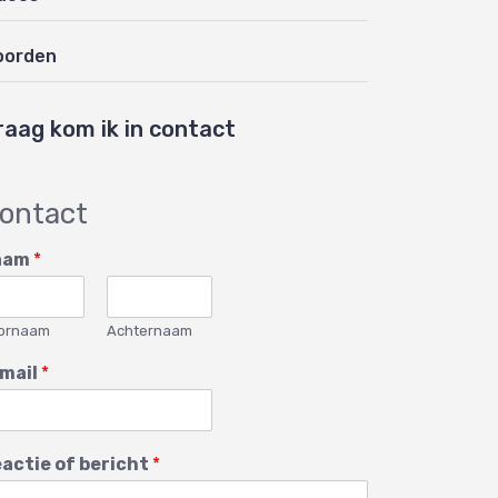
oorden
raag kom ik in contact
ontact
aam
*
ornaam
Achternaam
mail
*
actie of bericht
*