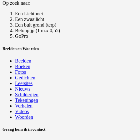
Op zoek naar:
Een Lichtboei
Een zwaailicht
Een bult grond (terp)
Betonpijp (1 m.x 0,55)
GoPro
Beelden en Woorden
Beelden
Boeken
Fotos
Gedichten
Leersites
Nieuws
Schilderijen
Tekeningen
Verhalen
Videos
Woorden
Graag kom ik in contact