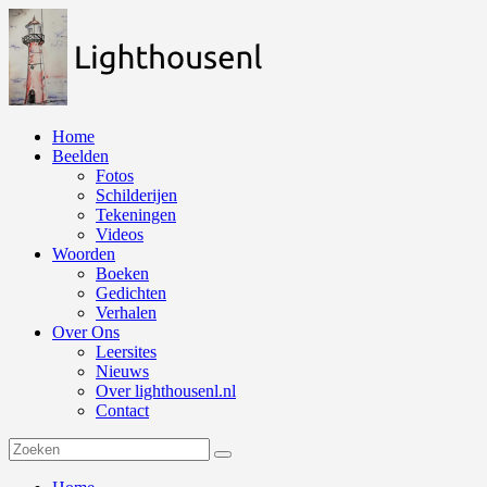
Naar
de
inhoud
springen
Home
Beelden
Fotos
Schilderijen
Tekeningen
Videos
Woorden
Boeken
Gedichten
Verhalen
Over Ons
Leersites
Nieuws
Over lighthousenl.nl
Contact