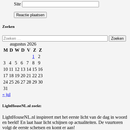
Site
Zoeken
Zoeken
naar:
augustus 2026
M
D
W
D
V
Z
Z
1
2
3
4
5
6
7
8
9
10
11
12
13
14
15
16
17
18
19
20
21
22
23
24
25
26
27
28
29
30
31
« jul
LightHouseNL.nl zoekt:
LightHouseNL.nl inspireert met het eerste licht van de dag in woord
en beeld! En laat haar licht schijnen op actualiteiten. De vuurtoren
volgt de eerste schetsen en komt er aan!