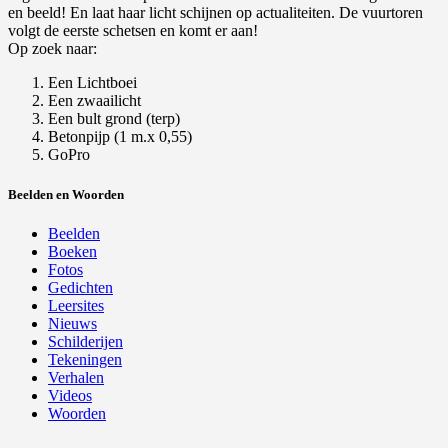
en beeld! En laat haar licht schijnen op actualiteiten. De vuurtoren
volgt de eerste schetsen en komt er aan!
Op zoek naar:
Een Lichtboei
Een zwaailicht
Een bult grond (terp)
Betonpijp (1 m.x 0,55)
GoPro
Beelden en Woorden
Beelden
Boeken
Fotos
Gedichten
Leersites
Nieuws
Schilderijen
Tekeningen
Verhalen
Videos
Woorden