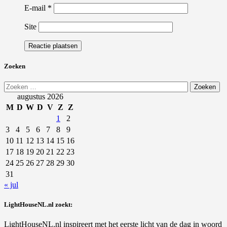
E-mail
*
Site
Zoeken
Zoeken
naar:
augustus 2026
M
D
W
D
V
Z
Z
1
2
3
4
5
6
7
8
9
10
11
12
13
14
15
16
17
18
19
20
21
22
23
24
25
26
27
28
29
30
31
« jul
LightHouseNL.nl zoekt:
LightHouseNL.nl inspireert met het eerste licht van de dag in woord