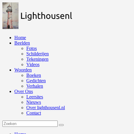
Naar
de
inhoud
springen
Home
Beelden
Fotos
Schilderijen
Tekeningen
Videos
Woorden
Boeken
Gedichten
Verhalen
Over Ons
Leersites
Nieuws
Over lighthousenl.nl
Contact