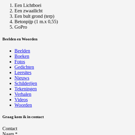
Een Lichtboei
Een zwaailicht
Een bult grond (terp)
Betonpijp (1 m.x 0,55)
GoPro
Beelden en Woorden
Beelden
Boeken
Fotos
Gedichten
Leersites
Nieuws
Schilderijen
Tekeningen
Verhalen
Videos
Woorden
Graag kom ik in contact
Contact
Naam
*