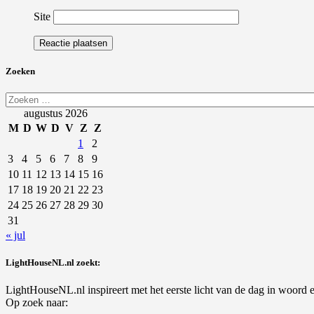
Site
Zoeken
Zoeken
naar:
augustus 2026
M
D
W
D
V
Z
Z
1
2
3
4
5
6
7
8
9
10
11
12
13
14
15
16
17
18
19
20
21
22
23
24
25
26
27
28
29
30
31
« jul
LightHouseNL.nl zoekt:
LightHouseNL.nl inspireert met het eerste licht van de dag in woord en
Op zoek naar: