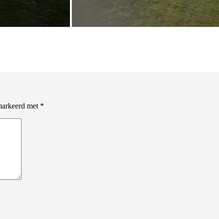
emarkeerd met
*