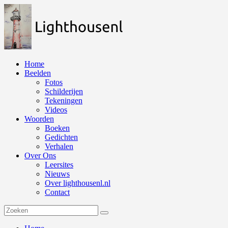
Naar
de
inhoud
springen
Home
Beelden
Fotos
Schilderijen
Tekeningen
Videos
Woorden
Boeken
Gedichten
Verhalen
Over Ons
Leersites
Nieuws
Over lighthousenl.nl
Contact