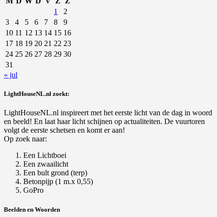
M
D
W
D
V
Z
Z
1
2
3
4
5
6
7
8
9
10
11
12
13
14
15
16
17
18
19
20
21
22
23
24
25
26
27
28
29
30
31
« jul
LightHouseNL.nl zoekt:
LightHouseNL.nl inspireert met het eerste licht van de dag in woord
en beeld! En laat haar licht schijnen op actualiteiten. De vuurtoren
volgt de eerste schetsen en komt er aan!
Op zoek naar:
Een Lichtboei
Een zwaailicht
Een bult grond (terp)
Betonpijp (1 m.x 0,55)
GoPro
Beelden en Woorden