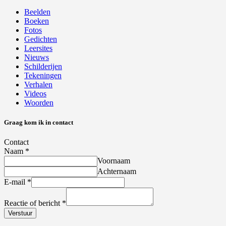
Beelden
Boeken
Fotos
Gedichten
Leersites
Nieuws
Schilderijen
Tekeningen
Verhalen
Videos
Woorden
Graag kom ik in contact
Contact
Naam
*
Voornaam
Achternaam
E-mail
*
Reactie of bericht
*
Verstuur