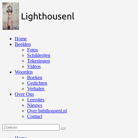
Naar
de
inhoud
springen
Home
Beelden
Fotos
Schilderijen
Tekeningen
Videos
Woorden
Boeken
Gedichten
Verhalen
Over Ons
Leersites
Nieuws
Over lighthousenl.nl
Contact