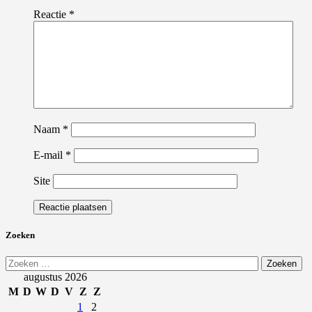
Reactie
*
Naam
*
E-mail
*
Site
Zoeken
Zoeken
naar:
augustus 2026
M
D
W
D
V
Z
Z
1
2