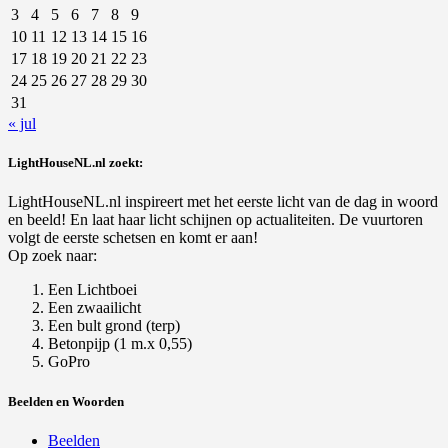
3
4
5
6
7
8
9
10
11
12
13
14
15
16
17
18
19
20
21
22
23
24
25
26
27
28
29
30
31
« jul
LightHouseNL.nl zoekt:
LightHouseNL.nl inspireert met het eerste licht van de dag in woord
en beeld! En laat haar licht schijnen op actualiteiten. De vuurtoren
volgt de eerste schetsen en komt er aan!
Op zoek naar:
Een Lichtboei
Een zwaailicht
Een bult grond (terp)
Betonpijp (1 m.x 0,55)
GoPro
Beelden en Woorden
Beelden