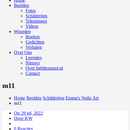
Home
Beelden
Fotos
Schilderijen
Tekeningen
Videos
Woorden
Boeken
Gedichten
Verhalen
Over Ons
Leersites
Nieuws
Over lighthousenl.nl
Contact
m11
Home
Beelden
Schilderijen
Emma's Vedic Art
m11
On 29 jul, 2022
Door KW
0 Reacties