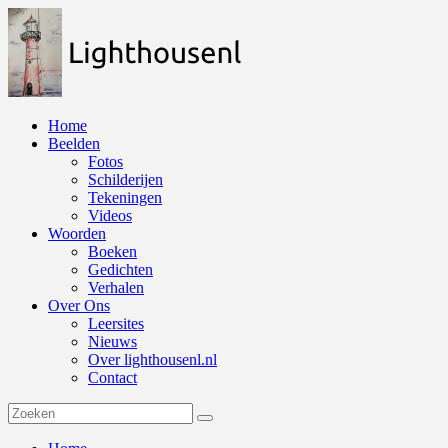
Naar
de
inhoud
springen
Home
Beelden
Fotos
Schilderijen
Tekeningen
Videos
Woorden
Boeken
Gedichten
Verhalen
Over Ons
Leersites
Nieuws
Over lighthousenl.nl
Contact