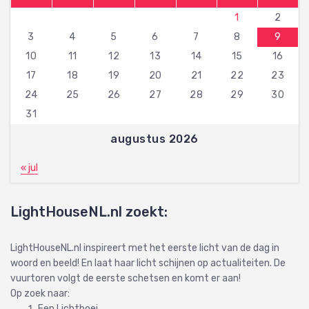
1
2
3
4
5
6
7
8
9
10
11
12
13
14
15
16
17
18
19
20
21
22
23
24
25
26
27
28
29
30
31
augustus 2026
« jul
LightHouseNL.nl zoekt:
LightHouseNL.nl inspireert met het eerste licht van de dag in
woord en beeld! En laat haar licht schijnen op actualiteiten. De
vuurtoren volgt de eerste schetsen en komt er aan!
Op zoek naar:
Een Lichtboei