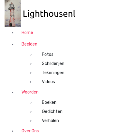
N
a
a
r
d
Home
e
i
Beelden
n
Fotos
h
o
Schilderijen
u
Tekeningen
d
Videos
s
p
Woorden
r
Boeken
i
n
Gedichten
g
Verhalen
e
n
Over Ons