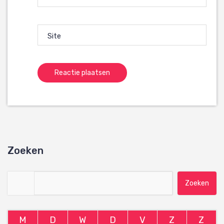
Site
Zoeken
Zoeken naar:
M
D
W
D
V
Z
Z