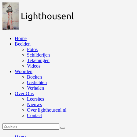
Naar
de
inhoud
springen
Home
Beelden
Fotos
Schilderijen
Tekeningen
Videos
Woorden
Boeken
Gedichten
Verhalen
Over Ons
Leersites
Nieuws
Over lighthousenl.nl
Contact