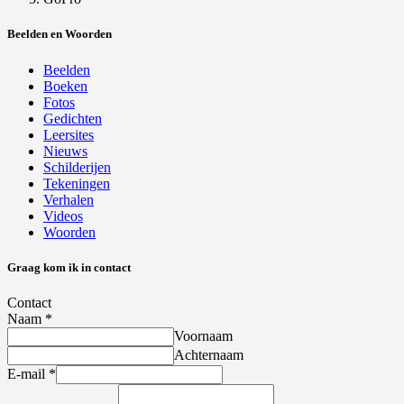
Beelden en Woorden
Beelden
Boeken
Fotos
Gedichten
Leersites
Nieuws
Schilderijen
Tekeningen
Verhalen
Videos
Woorden
Graag kom ik in contact
Contact
Naam
*
Voornaam
Achternaam
E-mail
*