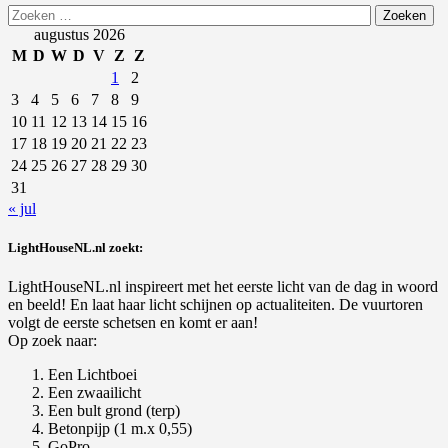
Zoeken
naar:
augustus 2026
M
D
W
D
V
Z
Z
1
2
3
4
5
6
7
8
9
10
11
12
13
14
15
16
17
18
19
20
21
22
23
24
25
26
27
28
29
30
31
« jul
LightHouseNL.nl zoekt:
LightHouseNL.nl inspireert met het eerste licht van de dag in woord
en beeld! En laat haar licht schijnen op actualiteiten. De vuurtoren
volgt de eerste schetsen en komt er aan!
Op zoek naar:
Een Lichtboei
Een zwaailicht
Een bult grond (terp)
Betonpijp (1 m.x 0,55)
GoPro