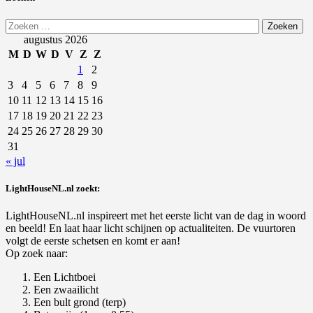
Zoeken
naar:
augustus 2026
M
D
W
D
V
Z
Z
1
2
3
4
5
6
7
8
9
10
11
12
13
14
15
16
17
18
19
20
21
22
23
24
25
26
27
28
29
30
31
« jul
LightHouseNL.nl zoekt:
LightHouseNL.nl inspireert met het eerste licht van de dag in woord
en beeld! En laat haar licht schijnen op actualiteiten. De vuurtoren
volgt de eerste schetsen en komt er aan!
Op zoek naar:
Een Lichtboei
Een zwaailicht
Een bult grond (terp)