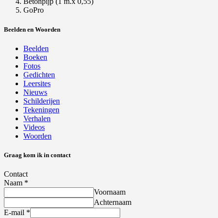
Betonpijp (1 m.x 0,55)
GoPro
Beelden en Woorden
Beelden
Boeken
Fotos
Gedichten
Leersites
Nieuws
Schilderijen
Tekeningen
Verhalen
Videos
Woorden
Graag kom ik in contact
Contact
Naam
*
Voornaam
Achternaam
E-mail
*