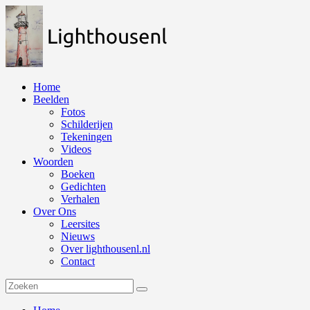
Naar
de
inhoud
springen
Home
Beelden
Fotos
Schilderijen
Tekeningen
Videos
Woorden
Boeken
Gedichten
Verhalen
Over Ons
Leersites
Nieuws
Over lighthousenl.nl
Contact