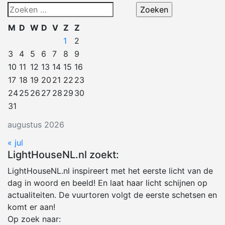
Zoeken
naar:
M
D
W
D
V
Z
Z
1
2
3
4
5
6
7
8
9
10
11
12
13
14
15
16
17
18
19
20
21
22
23
24
25
26
27
28
29
30
31
augustus 2026
« jul
LightHouseNL.nl zoekt:
LightHouseNL.nl inspireert met het eerste licht van de
dag in woord en beeld! En laat haar licht schijnen op
actualiteiten. De vuurtoren volgt de eerste schetsen en
komt er aan!
Op zoek naar: