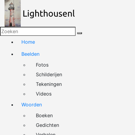
Naar
de
inhoud
springen
Home
Beelden
Fotos
Schilderijen
Tekeningen
Videos
Woorden
Boeken
Gedichten
Verhalen