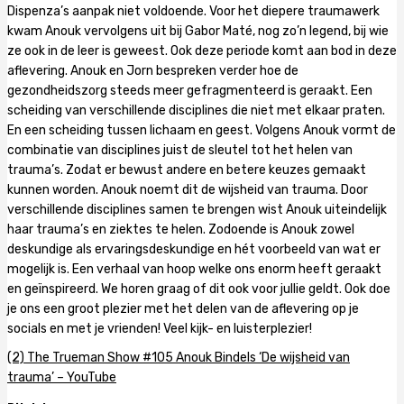
Dispenza’s aanpak niet voldoende. Voor het diepere traumawerk
kwam Anouk vervolgens uit bij Gabor Maté, nog zo’n legend, bij wie
ze ook in de leer is geweest. Ook deze periode komt aan bod in deze
aflevering. Anouk en Jorn bespreken verder hoe de
gezondheidszorg steeds meer gefragmenteerd is geraakt. Een
scheiding van verschillende disciplines die niet met elkaar praten.
En een scheiding tussen lichaam en geest. Volgens Anouk vormt de
combinatie van disciplines juist de sleutel tot het helen van
trauma’s. Zodat er bewust andere en betere keuzes gemaakt
kunnen worden. Anouk noemt dit de wijsheid van trauma. Door
verschillende disciplines samen te brengen wist Anouk uiteindelijk
haar trauma’s en ziektes te helen. Zodoende is Anouk zowel
deskundige als ervaringsdeskundige en hét voorbeeld van wat er
mogelijk is. Een verhaal van hoop welke ons enorm heeft geraakt
en geïnspireerd. We horen graag of dit ook voor jullie geldt. Ook doe
je ons een groot plezier met het delen van de aflevering op je
socials en met je vrienden! Veel kijk- en luisterplezier!
(2) The Trueman Show #105 Anouk Bindels ‘De wijsheid van
trauma’ – YouTube