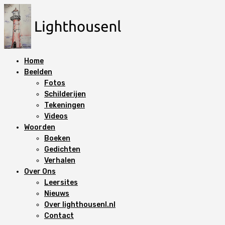
N
a
a
r
d
Home
e
Beelden
i
Fotos
n
Schilderijen
h
Tekeningen
o
Videos
u
Woorden
d
Boeken
s
Gedichten
p
Verhalen
r
Over Ons
i
Leersites
n
Nieuws
g
Over lighthousenl.nl
e
Contact
n