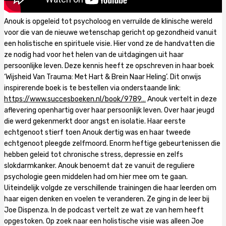
Anouk is opgeleid tot psycholoog en verruilde de klinische wereld
voor die van de nieuwe wetenschap gericht op gezondheid vanuit
een holistische en spirituele visie. Hier vond ze de handvatten die
ze nodig had voor het helen van de uitdagingen uit haar
persoonlijke leven. Deze kennis heeft ze opschreven in haar boek
‘Wijsheid Van Trauma: Met Hart & Brein Naar Heling’. Dit onwijs
inspirerende boek is te bestellen via onderstaande link:
https://www.succesboeken.nl/book/9789…
Anouk vertelt in deze
aflevering openhartig over haar persoonlijk leven. Over haar jeugd
die werd gekenmerkt door angst en isolatie. Haar eerste
echtgenoot stierf toen Anouk dertig was en haar tweede
echtgenoot pleegde zelfmoord. Enorm heftige gebeurtenissen die
hebben geleid tot chronische stress, depressie en zelfs
slokdarmkanker. Anouk benoemt dat ze vanuit de reguliere
psychologie geen middelen had om hier mee om te gaan.
Uiteindelijk volgde ze verschillende trainingen die haar leerden om
haar eigen denken en voelen te veranderen. Ze ging in de leer bij
Joe Dispenza. In de podcast vertelt ze wat ze van hem heeft
opgestoken. Op zoek naar een holistische visie was alleen Joe