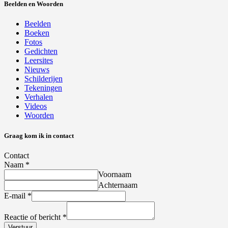
Beelden en Woorden
Beelden
Boeken
Fotos
Gedichten
Leersites
Nieuws
Schilderijen
Tekeningen
Verhalen
Videos
Woorden
Graag kom ik in contact
Contact
Naam
*
Voornaam
Achternaam
E-mail
*
Reactie of bericht
*
Verstuur