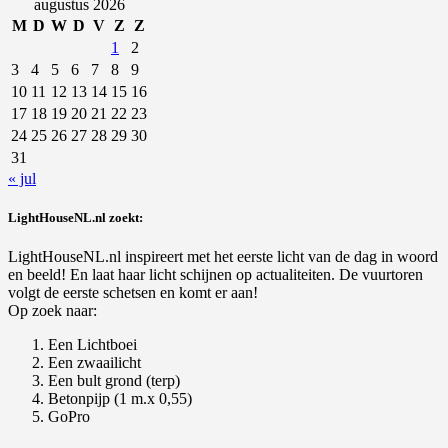
naar:
augustus 2026
M
D
W
D
V
Z
Z
1
2
3
4
5
6
7
8
9
10
11
12
13
14
15
16
17
18
19
20
21
22
23
24
25
26
27
28
29
30
31
« jul
LightHouseNL.nl zoekt:
LightHouseNL.nl inspireert met het eerste licht van de dag in woord
en beeld! En laat haar licht schijnen op actualiteiten. De vuurtoren
volgt de eerste schetsen en komt er aan!
Op zoek naar:
Een Lichtboei
Een zwaailicht
Een bult grond (terp)
Betonpijp (1 m.x 0,55)
GoPro