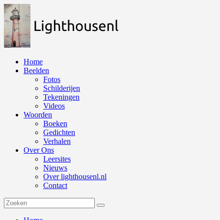
Naar
de
inhoud
springen
Home
Beelden
Fotos
Schilderijen
Tekeningen
Videos
Woorden
Boeken
Gedichten
Verhalen
Over Ons
Leersites
Nieuws
Over lighthousenl.nl
Contact