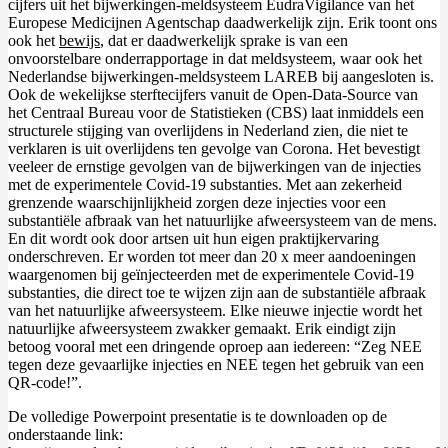
cijfers uit het bijwerkingen-meldsysteem EudraVigilance van het
Europese Medicijnen Agentschap daadwerkelijk zijn. Erik toont ons
ook het
bewijs
, dat er daadwerkelijk sprake is van een
onvoorstelbare onderrapportage in dat meldsysteem, waar ook het
Nederlandse bijwerkingen-meldsysteem LAREB bij aangesloten is.
Ook de wekelijkse sterftecijfers vanuit de Open-Data-Source van
het Centraal Bureau voor de Statistieken (CBS) laat inmiddels een
structurele stijging van overlijdens in Nederland zien, die niet te
verklaren is uit overlijdens ten gevolge van Corona. Het bevestigt
veeleer de ernstige gevolgen van de bijwerkingen van de injecties
met de experimentele Covid-19 substanties. Met aan zekerheid
grenzende waarschijnlijkheid zorgen deze injecties voor een
substantiële afbraak van het natuurlijke afweersysteem van de mens.
En dit wordt ook door artsen uit hun eigen praktijkervaring
onderschreven. Er worden tot meer dan 20 x meer aandoeningen
waargenomen bij geïnjecteerden met de experimentele Covid-19
substanties, die direct toe te wijzen zijn aan de substantiële afbraak
van het natuurlijke afweersysteem. Elke nieuwe injectie wordt het
natuurlijke afweersysteem zwakker gemaakt. Erik eindigt zijn
betoog vooral met een dringende oproep aan iedereen: “Zeg NEE
tegen deze gevaarlijke injecties en NEE tegen het gebruik van een
QR-code!”.
De volledige Powerpoint presentatie is te downloaden op de
onderstaande link: