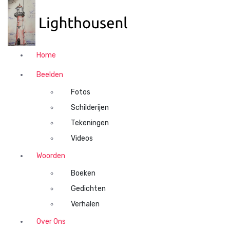
N
a
a
r
d
Home
e
i
Beelden
n
Fotos
h
o
Schilderijen
u
Tekeningen
d
Videos
s
p
Woorden
r
Boeken
i
n
Gedichten
g
Verhalen
e
n
Over Ons