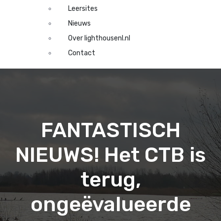
Leersites
Nieuws
Over lighthousenl.nl
Contact
FANTASTISCH
NIEUWS! Het CTB is
terug,
ongeëvalueerde