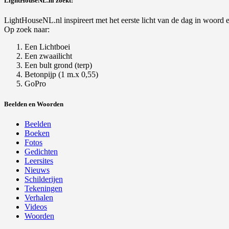
LightHouseNL.nl zoekt:
LightHouseNL.nl inspireert met het eerste licht van de dag in woord en
Op zoek naar:
Een Lichtboei
Een zwaailicht
Een bult grond (terp)
Betonpijp (1 m.x 0,55)
GoPro
Beelden en Woorden
Beelden
Boeken
Fotos
Gedichten
Leersites
Nieuws
Schilderijen
Tekeningen
Verhalen
Videos
Woorden