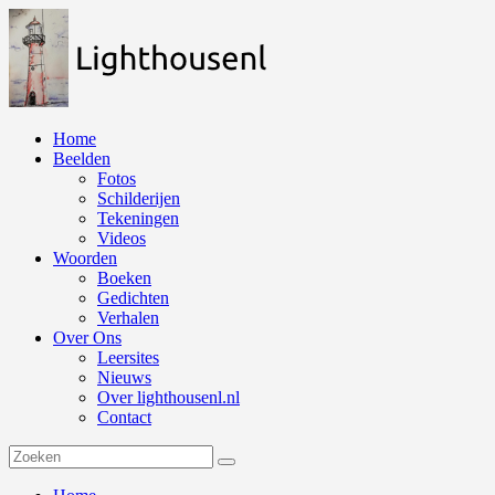
Naar
de
inhoud
springen
Home
Beelden
Fotos
Schilderijen
Tekeningen
Videos
Woorden
Boeken
Gedichten
Verhalen
Over Ons
Leersites
Nieuws
Over lighthousenl.nl
Contact