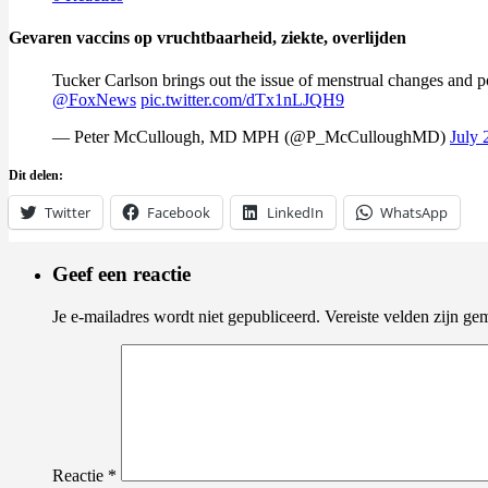
Gevaren vaccins op vruchtbaarheid, ziekte, overlijden
Tucker Carlson brings out the issue of menstrual changes and po
@FoxNews
pic.twitter.com/dTx1nLJQH9
— Peter McCullough, MD MPH (@P_McCulloughMD)
July 
Dit delen:
Twitter
Facebook
LinkedIn
WhatsApp
Geef een reactie
Je e-mailadres wordt niet gepubliceerd.
Vereiste velden zijn g
Reactie
*