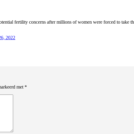
tential fertility concerns after millions of women were forced to take 
26, 2022
emarkeerd met
*