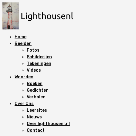
N
a
a
r
d
Home
e
Beelden
i
Fotos
n
Schilderijen
h
Tekeningen
o
Videos
u
Woorden
d
Boeken
s
Gedichten
p
Verhalen
r
Over Ons
i
Leersites
n
Nieuws
g
Over lighthousenl.nl
e
Contact
n