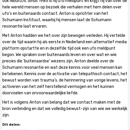
ook Niburu.nl. Sinds 1985 is hij ufo meldpunt en krijgt hij van over de
hele wereld mensen op bezoek die verhalen met hem delen over
ufo’s en buitenaards contact. Anton is oprichter van het
Schumann Instituut, waarbij hij mensen laat de Schumann
resonantie laat ervaren.
Met Anton hadden we het over zijn bewogen verleden. Hij vertelde
over de tijd waarin hij als eerste in Nederland een alternatief media
platform opstartte en in dezelfde tijd ook een ufo meldpunt
begon. We spraken over buitenaards leven en over wat en wie
precies die ‘buitenaardse’ wezens zijn. Anton deelde over de
Schumann resonantie en wat deze kennis voor veel mensen kan
betekenen. Kennis over de activatie van telepathisch contact, het
bewust worden van trauma’s, de herinnering van vorige levens, het
activeren van het zelf herstellend vermogen en het kunnen
doorvoelen van onvoorwaardelijke liefde.
Het is volgens Anton van belang dat we contact maken met de
bron verbinding en dat we volledig bewust-zijn van wie we werkelijk
zijn.
Dit delen: