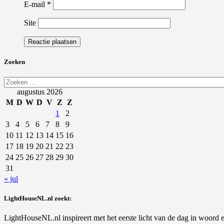
E-mail
*
Site
Zoeken
Zoeken
naar:
augustus 2026
M
D
W
D
V
Z
Z
1
2
3
4
5
6
7
8
9
10
11
12
13
14
15
16
17
18
19
20
21
22
23
24
25
26
27
28
29
30
31
« jul
LightHouseNL.nl zoekt:
LightHouseNL.nl inspireert met het eerste licht van de dag in woord en