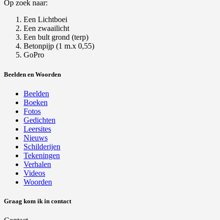
Op zoek naar:
Een Lichtboei
Een zwaailicht
Een bult grond (terp)
Betonpijp (1 m.x 0,55)
GoPro
Beelden en Woorden
Beelden
Boeken
Fotos
Gedichten
Leersites
Nieuws
Schilderijen
Tekeningen
Verhalen
Videos
Woorden
Graag kom ik in contact