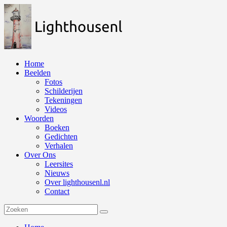
Naar
de
inhoud
springen
Home
Beelden
Fotos
Schilderijen
Tekeningen
Videos
Woorden
Boeken
Gedichten
Verhalen
Over Ons
Leersites
Nieuws
Over lighthousenl.nl
Contact