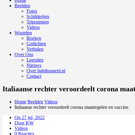
Home
Beelden
Fotos
Schilderijen
Tekeningen
Videos
Woorden
Boeken
Gedichten
Verhalen
Over Ons
Leersites
Nieuws
Over lighthousenl.nl
Contact
Italiaanse rechter veroordeelt corona maa
Home
Beelden
Videos
Italiaanse rechter veroordeelt corona maatregelen en vaccins
On 27 jul, 2022
Door KW
Videos
0 Reacties