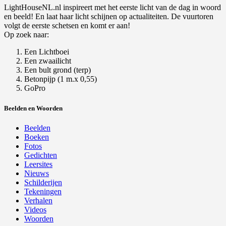
LightHouseNL.nl inspireert met het eerste licht van de dag in woord
en beeld! En laat haar licht schijnen op actualiteiten. De vuurtoren
volgt de eerste schetsen en komt er aan!
Op zoek naar:
Een Lichtboei
Een zwaailicht
Een bult grond (terp)
Betonpijp (1 m.x 0,55)
GoPro
Beelden en Woorden
Beelden
Boeken
Fotos
Gedichten
Leersites
Nieuws
Schilderijen
Tekeningen
Verhalen
Videos
Woorden