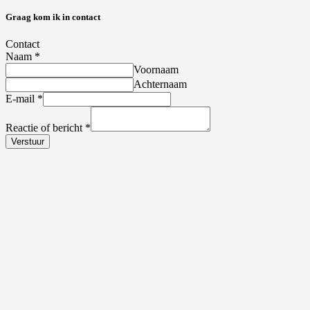
Graag kom ik in contact
Contact
Naam
*
Voornaam
Achternaam
E-mail
*
Reactie of bericht
*
Verstuur