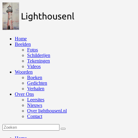
Naar
de
inhoud
springen
Home
Beelden
Fotos
Schilderijen
Tekeningen
Videos
Woorden
Boeken
Gedichten
Verhalen
Over Ons
Leersites
Nieuws
Over lighthousenl.nl
Contact