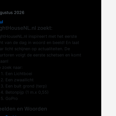
gustus 2026
ul
ightHouseNL.nl zoekt:
ghtHouseNL.nl inspireert met het eerste
cht van de dag in woord en beeld! En laat
ar licht schijnen op actualiteiten. De
urtoren volgt de eerste schetsen en komt
 aan!
 zoek naar:
Een Lichtboei
Een zwaailicht
Een bult grond (terp)
Betonpijp (1 m.x 0,55)
GoPro
eelden en Woorden