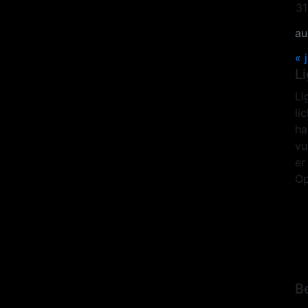
31
au
« j
L
Li
li
ha
vu
er
Op
B