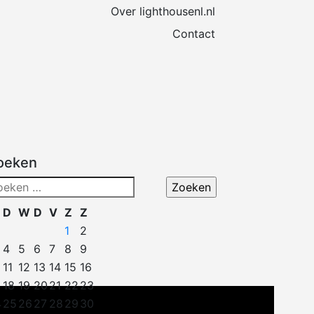
Over lighthousenl.nl
Contact
oeken
eken
ar:
D
W
D
V
Z
Z
1
2
4
5
6
7
8
9
11
12
13
14
15
16
18
19
20
21
22
23
4
25
26
27
28
29
30