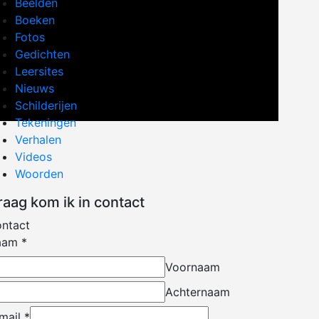
Beelden
Boeken
Fotos
Gedichten
Leersites
Nieuws
Schilderijen
Tekeningen
Verhalen
Videos
Woorden
raag kom ik in contact
ntact
aam
*
Voornaam
Achternaam
mail
*