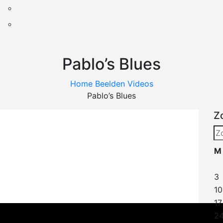
Pablo’s Blues
Home
Beelden
Videos
Pablo’s Blues
Z
Zo
na
M
3
10
17
2