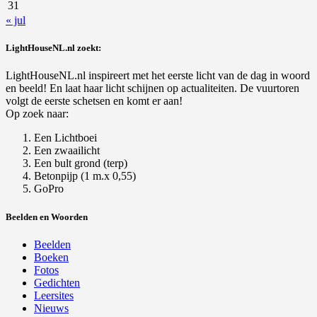
31
« jul
LightHouseNL.nl zoekt:
LightHouseNL.nl inspireert met het eerste licht van de dag in woord
en beeld! En laat haar licht schijnen op actualiteiten. De vuurtoren
volgt de eerste schetsen en komt er aan!
Op zoek naar:
Een Lichtboei
Een zwaailicht
Een bult grond (terp)
Betonpijp (1 m.x 0,55)
GoPro
Beelden en Woorden
Beelden
Boeken
Fotos
Gedichten
Leersites
Nieuws