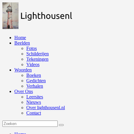
Naar
de
inhoud
springen
Home
Beelden
Fotos
Schilderijen
Tekeningen
Videos
Woorden
Boeken
Gedichten
Verhalen
Over Ons
Leersites
Nieuws
Over lighthousenl.nl
Contact