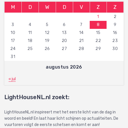
M
D
W
D
V
Z
Z
1
2
3
4
5
6
7
8
9
10
11
12
13
14
15
16
17
18
19
20
21
22
23
24
25
26
27
28
29
30
31
augustus 2026
« jul
LightHouseNL.nl zoekt:
LightHouseNL.nl inspireert met het eerste licht van de dag in
woord en beeld! En laat haar licht schijnen op actualiteiten. De
vuurtoren volgt de eerste schetsen en komt er aan!