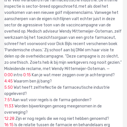
is er veel veranderd in de farmaceutische industrie. De interne
inspectie is sector-breed opgeschroefd, met als doel het
voorkomen van een nieuwe golf miljoenenclaims. Vanwege het
aanscherpen van de eigen richtlijnen valt echter juist in deze
sector de agressieve toon van de vaccincampagne van de
overheid op. Medisch adviseur Wendy Mittemeijer-Ooteman, zelf
werkzaam bij het toezichtsorgaan van een grote farmaceut,
schreef het voorwoord voor Dick Bijls recent verschenen boek
‘Pandemische chaos.’ Zij schoof aan bij DNW om haar visie te
delen op de overheidscampagne. “Deze campagne is zo slecht,
zo onethisch. Zoiets heb ik bij mijn werkgevers nog nooit gezien.”
Misleidende reclame, met Wendy Mittemeijer-Ooteman. —
0:00
intro
0:15
Kan je wat meer zeggen over je achtergrond?
4:45
Waarom ben jij bang?
5:50
Wat heeft zelfreflectie de farmaceutische industrie
opgeleverd?
7:51
Aan wat voor regels is de farma gebonden?
11:33
Worden bijwerkingen genoeg meegenomen in de
overweging?
12:28
Zijn er nog regels die we nog niet hebben genoemd?
16:15
Is de relatie tussen de farmacie en behandelaars erg