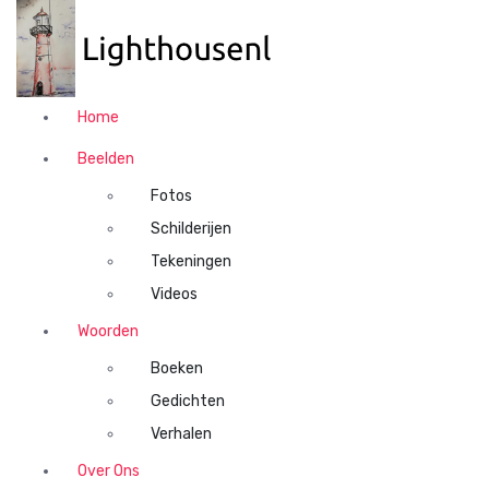
N
a
a
r
d
Home
e
i
Beelden
n
Fotos
h
o
Schilderijen
u
Tekeningen
d
Videos
s
p
Woorden
r
Boeken
i
n
Gedichten
g
Verhalen
e
n
Over Ons