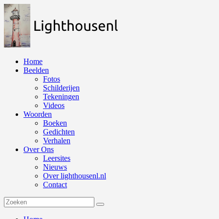
Naar
de
inhoud
springen
Home
Beelden
Fotos
Schilderijen
Tekeningen
Videos
Woorden
Boeken
Gedichten
Verhalen
Over Ons
Leersites
Nieuws
Over lighthousenl.nl
Contact