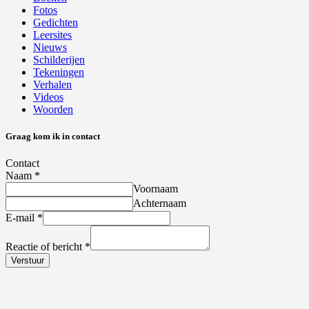
Fotos
Gedichten
Leersites
Nieuws
Schilderijen
Tekeningen
Verhalen
Videos
Woorden
Graag kom ik in contact
Contact
Naam
*
Voornaam
Achternaam
E-mail
*
Reactie of bericht
*
Verstuur