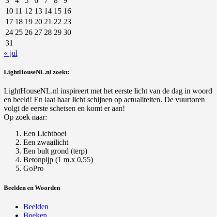
3
4
5
6
7
8
9
10
11
12
13
14
15
16
17
18
19
20
21
22
23
24
25
26
27
28
29
30
31
« jul
LightHouseNL.nl zoekt:
LightHouseNL.nl inspireert met het eerste licht van de dag in woord
en beeld! En laat haar licht schijnen op actualiteiten. De vuurtoren
volgt de eerste schetsen en komt er aan!
Op zoek naar:
Een Lichtboei
Een zwaailicht
Een bult grond (terp)
Betonpijp (1 m.x 0,55)
GoPro
Beelden en Woorden
Beelden
Boeken