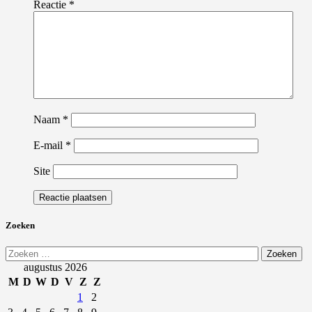
Reactie
*
Naam
*
E-mail
*
Site
Zoeken
Zoeken
naar:
augustus 2026
M
D
W
D
V
Z
Z
1
2