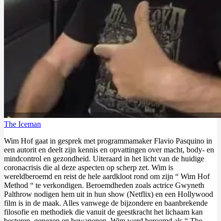
The Iceman
Wim Hof gaat in gesprek met programmamaker Flavio Pasquino in
een autorit en deelt zijn kennis en opvattingen over macht, body- en
mindcontrol en gezondheid. Uiteraard in het licht van de huidige
coronacrisis die al deze aspecten op scherp zet. Wim is
wereldberoemd en reist de hele aardkloot rond om zijn “ Wim Hof
Method “ te verkondigen. Beroemdheden zoals actrice Gwyneth
Palthrow nodigen hem uit in hun show (Netflix) en een Hollywood
film is in de maak. Alles vanwege de bijzondere en baanbrekende
filosofie en methodiek die vanuit de geestkracht het lichaam kan
besturen, genezen en bewapenen. Wim werd beroemd als “ The