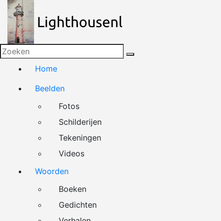
Naar
de
inhoud
springen
Home
Beelden
Fotos
Schilderijen
Tekeningen
Videos
Woorden
Boeken
Gedichten
Verhalen