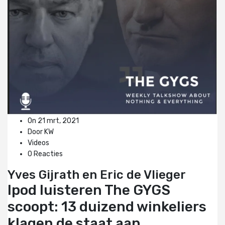
On 21 mrt, 2021
Door KW
Videos
0 Reacties
Yves Gijrath en Eric de Vlieger
Ipod luisteren
The GYGS
scoopt: 13 duizend winkeliers
klagen de staat aan