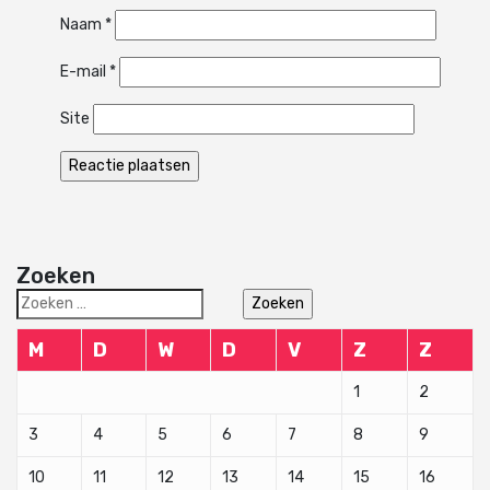
Naam
*
E-mail
*
Site
Zoeken
Zoeken
naar:
M
D
W
D
V
Z
Z
1
2
3
4
5
6
7
8
9
10
11
12
13
14
15
16