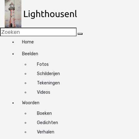
N
a
a
r
d
e
Home
i
n
Beelden
h
o
Fotos
u
Schilderijen
d
Tekeningen
s
p
Videos
r
Woorden
i
n
Boeken
g
Gedichten
e
Verhalen
n