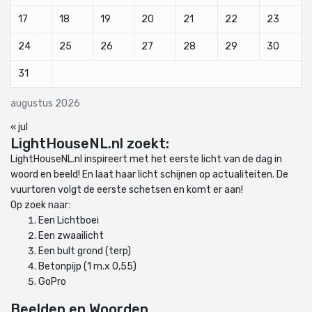
17
18
19
20
21
22
23
24
25
26
27
28
29
30
31
augustus 2026
« jul
LightHouseNL.nl zoekt:
LightHouseNL.nl inspireert met het eerste licht van de dag in
woord en beeld! En laat haar licht schijnen op actualiteiten. De
vuurtoren volgt de eerste schetsen en komt er aan!
Op zoek naar:
Een Lichtboei
Een zwaailicht
Een bult grond (terp)
Betonpijp (1 m.x 0,55)
GoPro
Beelden en Woorden