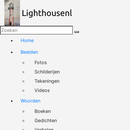
Naar
de
inhoud
springen
Home
Beelden
Fotos
Schilderijen
Tekeningen
Videos
Woorden
Boeken
Gedichten
Verhalen