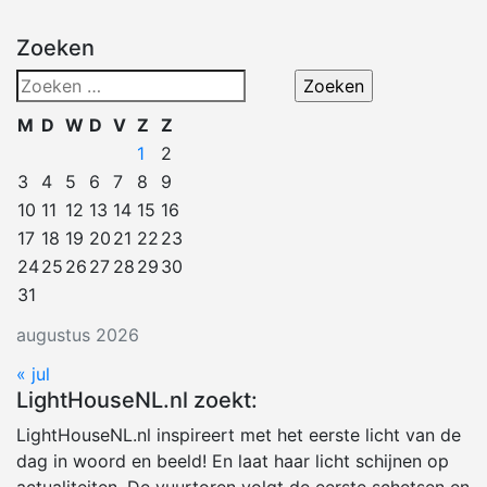
Zoeken
Zoeken
naar:
M
D
W
D
V
Z
Z
1
2
3
4
5
6
7
8
9
10
11
12
13
14
15
16
17
18
19
20
21
22
23
24
25
26
27
28
29
30
31
augustus 2026
« jul
LightHouseNL.nl zoekt:
LightHouseNL.nl inspireert met het eerste licht van de
dag in woord en beeld! En laat haar licht schijnen op