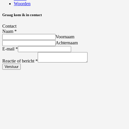
Woorden
Graag kom ik in contact
Contact
Naam
*
Voornaam
Achternaam
E-mail
*
Reactie of bericht
*
Verstuur