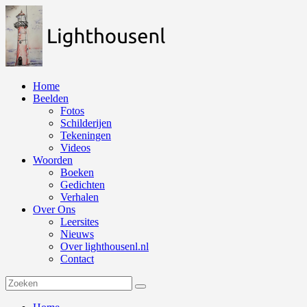
Naar
de
inhoud
springen
Home
Beelden
Fotos
Schilderijen
Tekeningen
Videos
Woorden
Boeken
Gedichten
Verhalen
Over Ons
Leersites
Nieuws
Over lighthousenl.nl
Contact