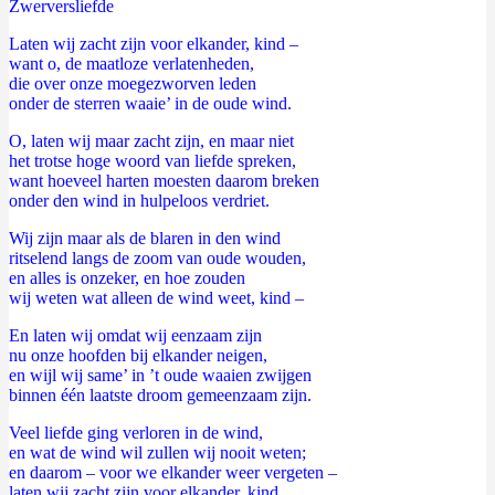
Zwerversliefde
Laten wij zacht zijn voor elkander, kind –
want o, de maatloze verlatenheden,
die over onze moegezworven leden
onder de sterren waaie’ in de oude wind.
O, laten wij maar zacht zijn, en maar niet
het trotse hoge woord van liefde spreken,
want hoeveel harten moesten daarom breken
onder den wind in hulpeloos verdriet.
Wij zijn maar als de blaren in den wind
ritselend langs de zoom van oude wouden,
en alles is onzeker, en hoe zouden
wij weten wat alleen de wind weet, kind –
En laten wij omdat wij eenzaam zijn
nu onze hoofden bij elkander neigen,
en wijl wij same’ in ’t oude waaien zwijgen
binnen één laatste droom gemeenzaam zijn.
Veel liefde ging verloren in de wind,
en wat de wind wil zullen wij nooit weten;
en daarom – voor we elkander weer vergeten –
laten wij zacht zijn voor elkander, kind.