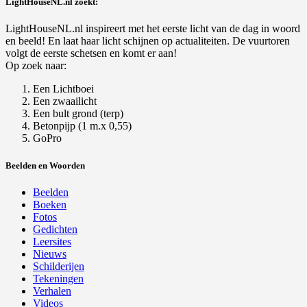
LightHouseNL.nl zoekt:
LightHouseNL.nl inspireert met het eerste licht van de dag in woord
en beeld! En laat haar licht schijnen op actualiteiten. De vuurtoren
volgt de eerste schetsen en komt er aan!
Op zoek naar:
Een Lichtboei
Een zwaailicht
Een bult grond (terp)
Betonpijp (1 m.x 0,55)
GoPro
Beelden en Woorden
Beelden
Boeken
Fotos
Gedichten
Leersites
Nieuws
Schilderijen
Tekeningen
Verhalen
Videos