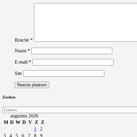
Reactie
*
Naam
*
E-mail
*
Site
Zoeken
Zoeken
naar:
augustus 2026
M
D
W
D
V
Z
Z
1
2
3
4
5
6
7
8
9