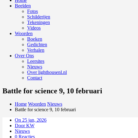
Home
Beelden
Fotos
Schilderijen
Tekeningen
Videos
Woorden
Boeken
Gedichten
Verhalen
Over Ons
Leersites
Nieuws
Over lighthousenl.nl
Contact
Battle for science 9, 10 februari
Home
Woorden
Nieuws
Battle for science 9, 10 februari
On 25 jan, 2026
Door KW
Nieuws
0 Reacties