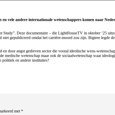
 en vele andere internationale wetenschappers komen naar Nederla
nt Study”. Deze documentaire – die LightHouseTV in oktober ‘25 uitzond
 niet gepubliceerd omdat het carrière-moord zou zijn. Bigtree legde 
rd en door angst gedreven sector die vooral ideolische wens-wetenscha
e medische wetenschap maar ook de sociaalwetenschap waar ideologie de
politiek en andere instituties?
emarkeerd met
*