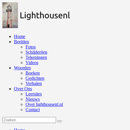
Naar
de
inhoud
springen
Home
Beelden
Fotos
Schilderijen
Tekeningen
Videos
Woorden
Boeken
Gedichten
Verhalen
Over Ons
Leersites
Nieuws
Over lighthousenl.nl
Contact