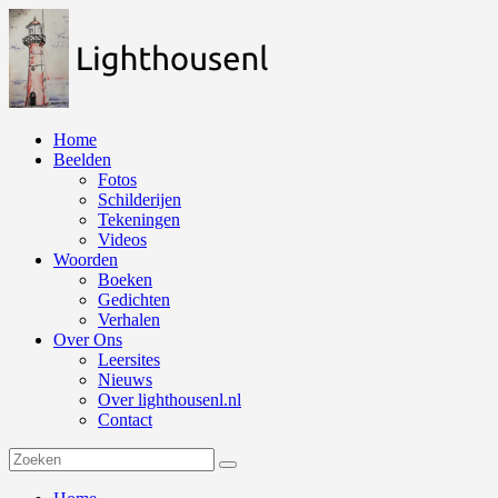
Naar
de
inhoud
springen
Home
Beelden
Fotos
Schilderijen
Tekeningen
Videos
Woorden
Boeken
Gedichten
Verhalen
Over Ons
Leersites
Nieuws
Over lighthousenl.nl
Contact