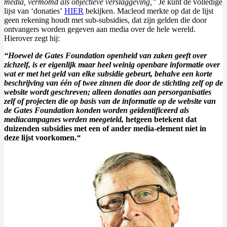
media, vermomd als objectieve verslaggeving,”
Je kunt de volledige
lijst van ‘donaties’
HIER
bekijken. Macleod merkte op dat de lijst
geen rekening houdt met sub-subsidies, dat zijn gelden die door
ontvangers worden gegeven aan media over de hele wereld.
Hierover zegt hij:
“Hoewel de Gates Foundation openheid van zaken geeft over
zichzelf, is er eigenlijk maar heel weinig openbare informatie over
wat er met het geld van elke subsidie gebeurt, behalve een korte
beschrijving van één of twee zinnen die door de stichting zelf op de
website wordt geschreven; alleen donaties aan persorganisaties
zelf of projecten die op basis van de informatie op de website van
de Gates Foundation konden worden geïdentificeerd als
mediacampagnes werden meegeteld,
hetgeen betekent dat
duizenden subsidies met een of ander media-element niet in
deze lijst voorkomen.
“