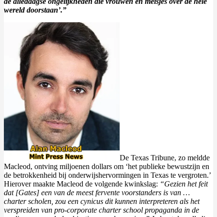
de alledaagse ongelijkheden die vrouwen en meisjes over de hele
wereld doorstaan’.”
De Texas Tribune, zo meldde
Macleod, ontving miljoenen dollars om ‘het publieke bewustzijn en
de betrokkenheid bij onderwijshervormingen in Texas te vergroten.’
Hierover maakte Macleod de volgende kwinkslag:
“Gezien het feit
dat [Gates] een van de meest fervente voorstanders is van …
charter scholen, zou een cynicus dit kunnen interpreteren als het
verspreiden van pro-corporate charter school propaganda in de