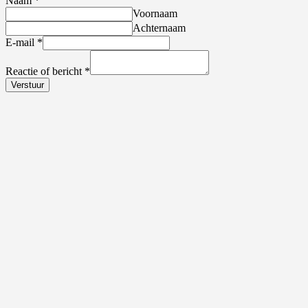
Naam
*
Voornaam
Achternaam
E-mail
*
Reactie of bericht
*
Verstuur