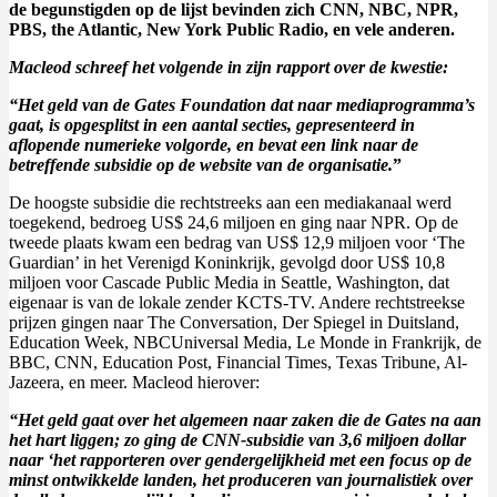
de begunstigden op de lijst bevinden zich CNN, NBC, NPR,
PBS, the Atlantic, New York Public Radio, en vele anderen.
Macleod schreef het volgende in zijn rapport over de kwestie:
“Het geld van de Gates Foundation dat naar mediaprogramma’s
gaat, is opgesplitst in een aantal secties, gepresenteerd in
aflopende numerieke volgorde, en bevat een link naar de
betreffende subsidie op de website van de organisatie.
”
De hoogste subsidie die rechtstreeks aan een mediakanaal werd
toegekend, bedroeg US$ 24,6 miljoen en ging naar NPR. Op de
tweede plaats kwam een bedrag van US$ 12,9 miljoen voor ‘The
Guardian’ in het Verenigd Koninkrijk, gevolgd door US$ 10,8
miljoen voor Cascade Public Media in Seattle, Washington, dat
eigenaar is van de lokale zender KCTS-TV. Andere rechtstreekse
prijzen gingen naar The Conversation, Der Spiegel in Duitsland,
Education Week, NBCUniversal Media, Le Monde in Frankrijk, de
BBC, CNN, Education Post, Financial Times, Texas Tribune, Al-
Jazeera, en meer. Macleod hierover:
“Het geld gaat over het algemeen naar zaken die de Gates na aan
het hart liggen; zo ging de CNN-subsidie van 3,6 miljoen dollar
naar ‘het rapporteren over gendergelijkheid met een focus op de
minst ontwikkelde landen, het produceren van journalistiek over