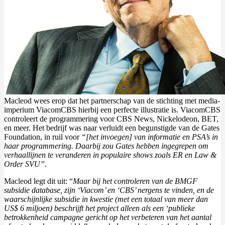
Macleod wees erop dat het partnerschap van de stichting met media-
imperium ViacomCBS hierbij een perfecte illustratie is. ViacomCBS
controleert de programmering voor CBS News, Nickelodeon, BET,
en meer. Het bedrijf was naar verluidt een begunstigde van de Gates
Foundation, in ruil voor
“[het invoegen] van informatie en PSA’s in
haar programmering. Daarbij zou Gates hebben ingegrepen om
verhaallijnen te veranderen in populaire shows zoals ER en Law &
Order SVU”.
Macleod legt dit uit: “
Maar bij het controleren van de BMGF
subsidie database, zijn ‘Viacom’ en ‘CBS’ nergens te vinden, en de
waarschijnlijke subsidie in kwestie (met een totaal van meer dan
US$ 6 miljoen) beschrijft het project alleen als een ‘publieke
betrokkenheid campagne gericht op het verbeteren van het aantal