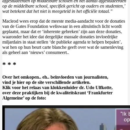
afgestudeerden op middelbare scholen en het aantal afgestudeerden
op de middelbare school, specifiek gericht op ouders en studenten,’
wat betekent dat het niet is meegeteld in het officiële totaal.”
Macleod wees erop dat de meeste media-aandacht voor de donaties
van de Gates Foundation weliswaar in een altruïstisch licht wordt
geplaatst, maar dat er ‘inherente gebreken’ zijn aan deze donaties,
waaronder het idee dat dergelijke massale donaties invloedrijke
miljardairs in staat stellen ‘de publieke agenda te helpen bepalen’,
wat hen op hun beurt carte blanche geeft over wat de samenleving
als geheel aan ‘nieuws’ consumeert..
* * *
Over het omkopen.. eh.. beïnvloeden van journalisten,
vind je hier op de site verschillende artikelen.
Klik voor het relaas van klokkenluider dr. Udo Ulfkotte,
over deze praktijken bij de kwaliteitskrant ‘Frankfurter
Algemeine’ op de foto: