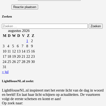
Zoeken
Zoeken
naar:
augustus 2026
M
D
W
D
V
Z
Z
1
2
3
4
5
6
7
8
9
10
11
12
13
14
15
16
17
18
19
20
21
22
23
24
25
26
27
28
29
30
31
« jul
LightHouseNL.nl zoekt:
LightHouseNL.nl inspireert met het eerste licht van de dag in woord
en beeld! En laat haar licht schijnen op actualiteiten. De vuurtoren
volgt de eerste schetsen en komt er aan!
Op zoek naar: