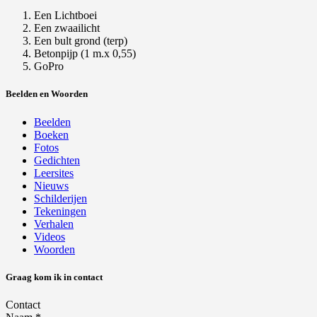
Een Lichtboei
Een zwaailicht
Een bult grond (terp)
Betonpijp (1 m.x 0,55)
GoPro
Beelden en Woorden
Beelden
Boeken
Fotos
Gedichten
Leersites
Nieuws
Schilderijen
Tekeningen
Verhalen
Videos
Woorden
Graag kom ik in contact
Contact