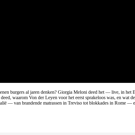
joenen burgers al jaren denken? Giorgia Meloni deed het — live, in het
deed, waarom Von der Leyen voor het eerst sprakeloos was, en wat de 2
Italië — van brandende matrassen in Treviso tot blokkades in Rome — 