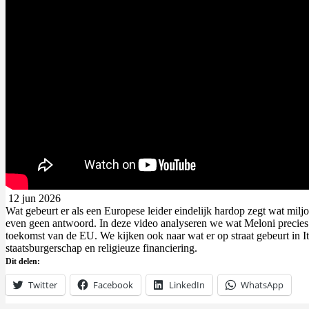
12 jun 2026
Wat gebeurt er als een Europese leider eindelijk hardop zegt wat mil
even geen antwoord. In deze video analyseren we wat Meloni precies 
toekomst van de EU. We kijken ook naar wat er op straat gebeurt in 
staatsburgerschap en religieuze financiering.
Dit delen:
Twitter
Facebook
LinkedIn
WhatsApp