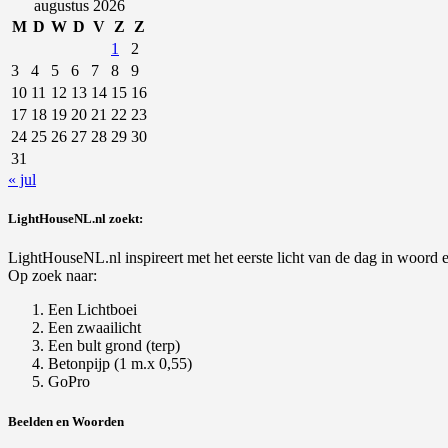
naar:
augustus 2026
M
D
W
D
V
Z
Z
1
2
3
4
5
6
7
8
9
10
11
12
13
14
15
16
17
18
19
20
21
22
23
24
25
26
27
28
29
30
31
« jul
LightHouseNL.nl zoekt:
LightHouseNL.nl inspireert met het eerste licht van de dag in woord en
Op zoek naar:
Een Lichtboei
Een zwaailicht
Een bult grond (terp)
Betonpijp (1 m.x 0,55)
GoPro
Beelden en Woorden