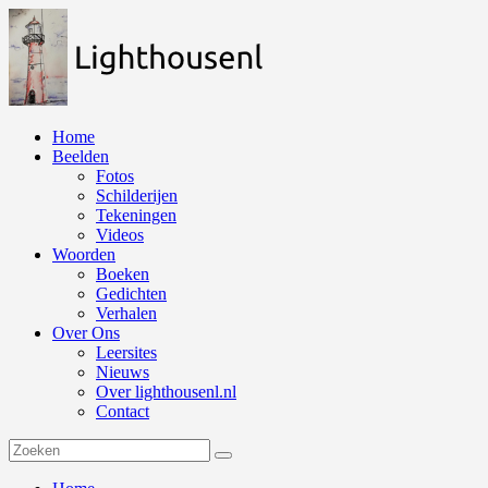
Naar
de
inhoud
springen
Home
Beelden
Fotos
Schilderijen
Tekeningen
Videos
Woorden
Boeken
Gedichten
Verhalen
Over Ons
Leersites
Nieuws
Over lighthousenl.nl
Contact