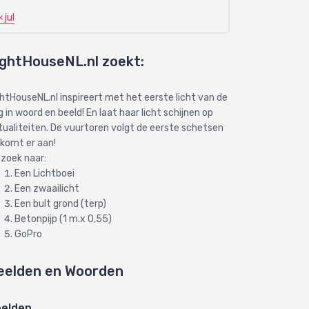
« jul
ightHouseNL.nl zoekt:
ghtHouseNL.nl inspireert met het eerste licht van de
 in woord en beeld! En laat haar licht schijnen op
tualiteiten. De vuurtoren volgt de eerste schetsen
 komt er aan!
 zoek naar:
Een Lichtboei
Een zwaailicht
Een bult grond (terp)
Betonpijp (1 m.x 0,55)
GoPro
eelden en Woorden
elden