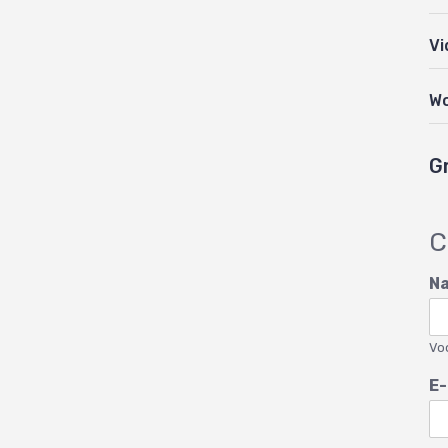
Vi
W
G
C
N
Vo
E-