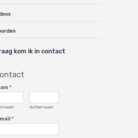
deos
oorden
raag kom ik in contact
ontact
aam
*
ornaam
Achternaam
mail
*