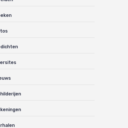
oeken
tos
dichten
ersites
euws
hilderijen
keningen
rhalen