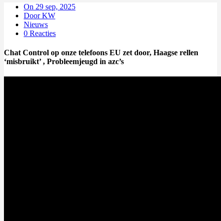
On 29 sep, 2025
Door KW
Nieuws
0 Reacties
Chat Control op onze telefoons EU zet door, Haagse rellen
‘misbruikt’ , Probleemjeugd in azc’s