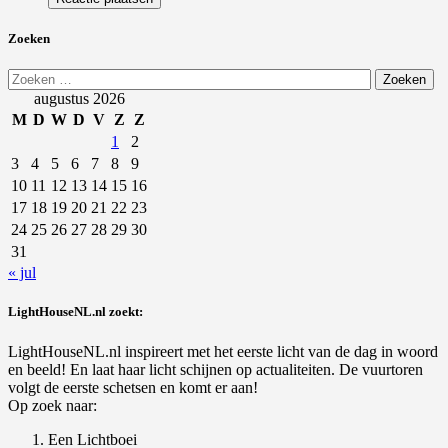
Zoeken
Zoeken
naar:
augustus 2026
M
D
W
D
V
Z
Z
1
2
3
4
5
6
7
8
9
10
11
12
13
14
15
16
17
18
19
20
21
22
23
24
25
26
27
28
29
30
31
« jul
LightHouseNL.nl zoekt:
LightHouseNL.nl inspireert met het eerste licht van de dag in woord
en beeld! En laat haar licht schijnen op actualiteiten. De vuurtoren
volgt de eerste schetsen en komt er aan!
Op zoek naar:
Een Lichtboei