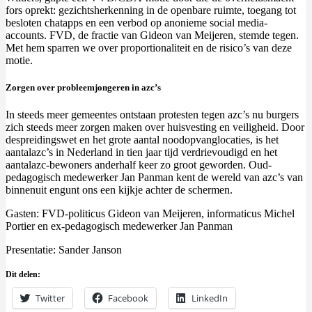
fors oprekt: gezichtsherkenning in de openbare ruimte, toegang tot
besloten chatapps en een verbod op anonieme social media-
accounts. FVD, de fractie van Gideon van Meijeren, stemde tegen.
Met hem sparren we over proportionaliteit en de risico’s van deze
motie.
Zorgen over probleemjongeren in azc’s
In steeds meer gemeentes ontstaan protesten tegen azc’s nu burgers
zich steeds meer zorgen maken over huisvesting en veiligheid. Door
despreidingswet en het grote aantal noodopvanglocaties, is het
aantalazc’s in Nederland in tien jaar tijd verdrievoudigd en het
aantalazc-bewoners anderhalf keer zo groot geworden. Oud-
pedagogisch medewerker Jan Panman kent de wereld van azc’s van
binnenuit engunt ons een kijkje achter de schermen.
Gasten: FVD-politicus Gideon van Meijeren, informaticus Michel
Portier en ex-pedagogisch medewerker Jan Panman
Presentatie: Sander Janson
Dit delen:
Twitter
Facebook
LinkedIn