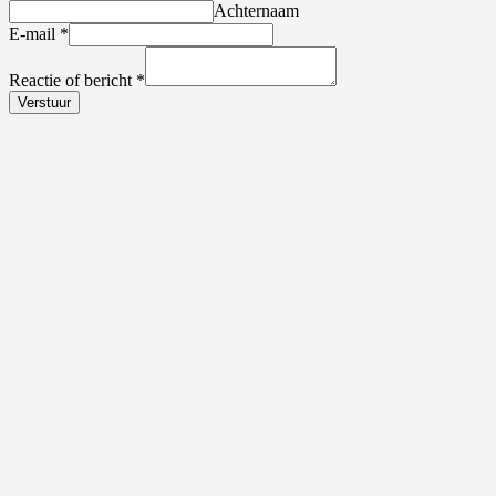
Achternaam
E-mail
*
Reactie of bericht
*
Verstuur