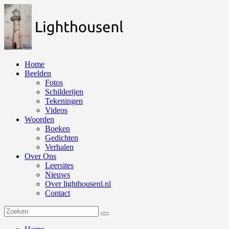
Naar
de
inhoud
springen
Home
Beelden
Fotos
Schilderijen
Tekeningen
Videos
Woorden
Boeken
Gedichten
Verhalen
Over Ons
Leersites
Nieuws
Over lighthousenl.nl
Contact