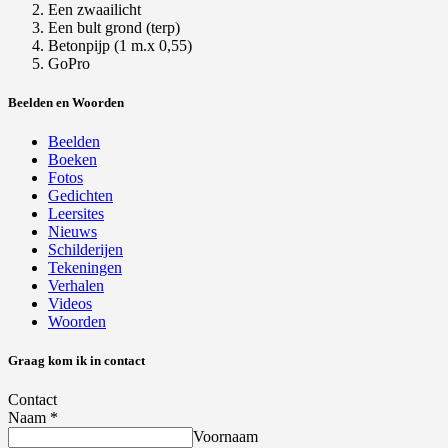
Een zwaailicht
Een bult grond (terp)
Betonpijp (1 m.x 0,55)
GoPro
Beelden en Woorden
Beelden
Boeken
Fotos
Gedichten
Leersites
Nieuws
Schilderijen
Tekeningen
Verhalen
Videos
Woorden
Graag kom ik in contact
Contact
Naam
*
Voornaam